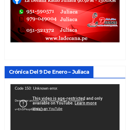
Crónica Del 9 De Enero – Juliaca
Reproductor
Code 150: Unknown error.
de
Descargar archivo: https://www.youtube.com/watch?
vídeo
v=EhSPkop8KPY&_=1