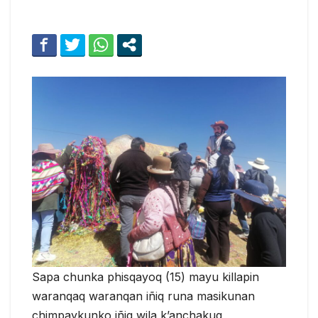
Sapa chunka phisqayoq (15) mayu killapin
waranqaq waranqan iñiq runa masikunan
chimpaykunko iñiq wila k’anchakuq,