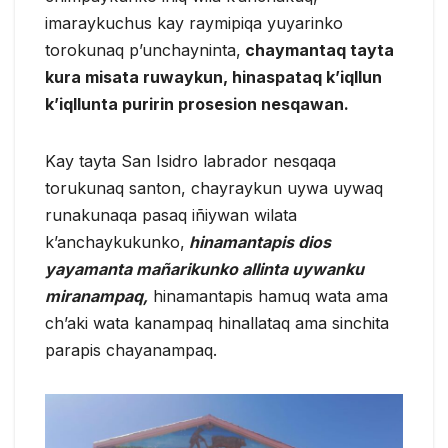
imaraykuchus kay raymipiqa yuyarinko
torokunaq p’unchayninta,
chaymantaq tayta
kura misata ruwaykun, hinaspataq k’iqllun
k’iqllunta puririn prosesion nesqawan.
Kay tayta San Isidro labrador nesqaqa
torukunaq santon, chayraykun uywa uywaq
runakunaqa pasaq iñiywan wilata
k’anchaykukunko,
hinamantapis dios
yayamanta mañarikunko allinta uywanku
miranampaq,
hinamantapis hamuq wata ama
ch’aki wata kanampaq hinallataq ama sinchita
parapis chayanampaq.