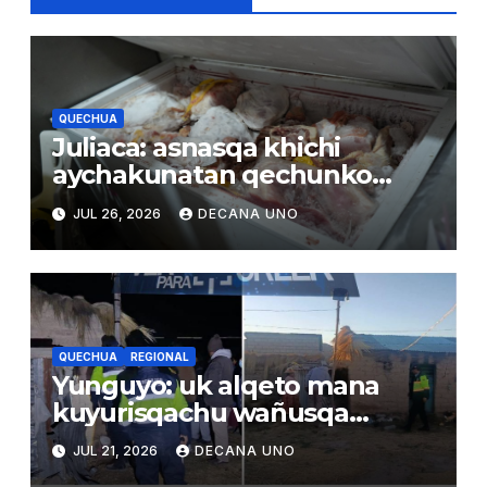
QUECHUA
Juliaca: asnasqa khichi
aychakunatan qechunko
qhatuna wasikunamanta
JUL 26, 2026
DECANA UNO
QUECHUA
REGIONAL
Yunguyo: uk alqeto mana
kuyurisqachu wañusqa
uywaqnimpaq larunmanta
JUL 21, 2026
DECANA UNO