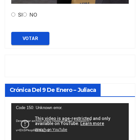
SI
NO
VOTAR
Crónica Del 9 De Enero – Juliaca
Reproductor
Code 150: Unknown error.
de
Descargar archivo: https://www.youtube.com/watch?
vídeo
v=EhSPkop8KPY&_=2