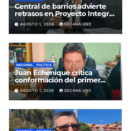
Central de barrios advierte
retrasos en Proyecto Integral
de Agua y Alcantarillado para
AGOSTO 1, 2026
DECANA UNO
Juliaca
NACIONAL
POLÍTICA
Juan Echenique critica
conformación del primer
gabinete ministerial de Keiko
AGOSTO 1, 2026
DECANA UNO
Fujimori