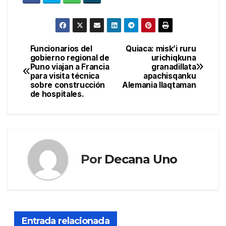
Funcionarios del
Quiaca: misk’i ruru
Navegación
gobierno regional de
urichiqkuna
Puno viajan a Francia
granadillata
de
para visita técnica
apachisqanku
sobre construcción
Alemania llaqtaman
entradas
de hospitales.
Por
Decana Uno
Entrada relacionada