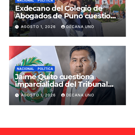
NACIONAL
POLÍTICA
Exdecano del Colegio de
Abogados de Puno cuestiona
propuestas sobre seguridad
AGOSTO 1, 2026
DECANA UNO
ciudadana
NACIONAL
POLÍTICA
Jaime Quito cuestiona
imparcialidad del Tribunal
Constitucional tras liberación
AGOSTO 1, 2026
DECANA UNO
de Ollanta Humala