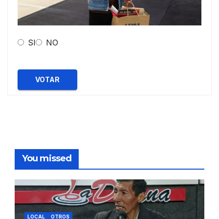
SI
NO
VOTAR
You missed
LOCAL
OTROS