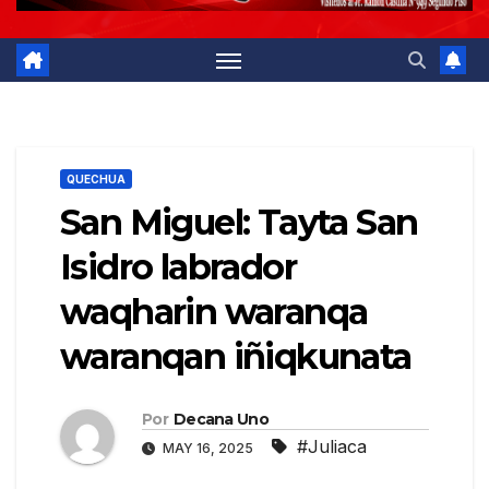
QUECHUA
San Miguel: Tayta San
Isidro labrador
waqharin waranqa
waranqan iñiqkunata
Por
Decana Uno
#Juliaca
MAY 16, 2025