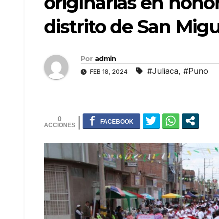
originarias en hono
distrito de San Mig
Por
admin
#Juliaca
,
#Puno
FEB 18, 2024
0