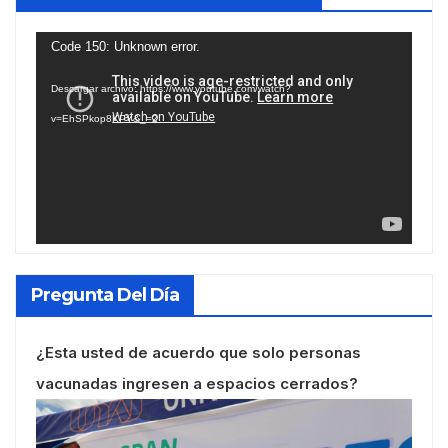
Reproductor
Code 150: Unknown error.
de
Descargar archivo: https://www.youtube.com/watch?
vídeo
v=EhSPkop8KPY&_=2
Pregunta Del Día
¿Esta usted de acuerdo que solo personas
vacunadas ingresen a espacios cerrados?