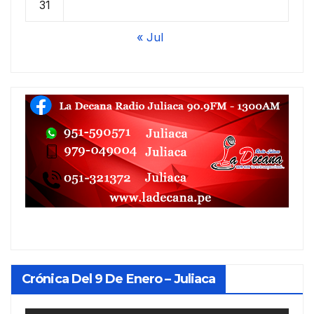
31
« Jul
Crónica Del 9 De Enero – Juliaca