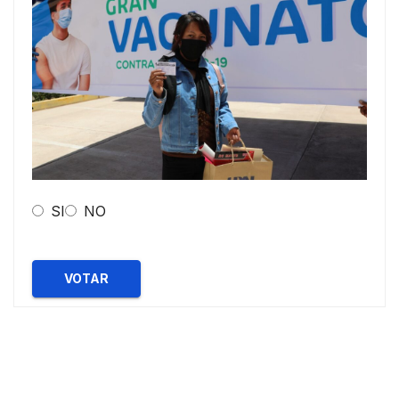
SI
NO
VOTAR