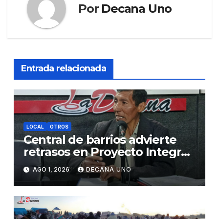
Por
Decana Uno
Entrada relacionada
LOCAL
OTROS
Central de barrios advierte
retrasos en Proyecto Integral
de Agua y Alcantarillado para
AGO 1, 2026
DECANA UNO
Juliaca