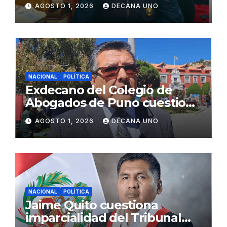
gabinete ministerial de Keiko
AGOSTO 1, 2026
DECANA UNO
Fujimori
NACIONAL
POLÍTICA
Exdecano del Colegio de
Abogados de Puno cuestiona
propuestas sobre seguridad
AGOSTO 1, 2026
DECANA UNO
ciudadana
NACIONAL
POLÍTICA
Jaime Quito cuestiona
imparcialidad del Tribunal