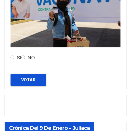
SI
NO
VOTAR
Crónica Del 9 De Enero – Juliaca