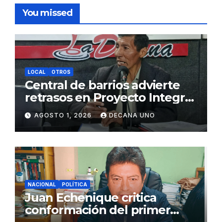
You missed
LOCAL
OTROS
Central de barrios advierte
retrasos en Proyecto Integral
de Agua y Alcantarillado para
AGOSTO 1, 2026
DECANA UNO
Juliaca
NACIONAL
POLÍTICA
Juan Echenique critica
conformación del primer