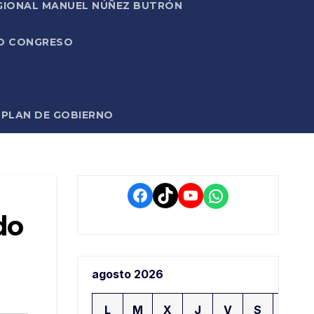
EGIONAL MANUEL NÚÑEZ BUTRÓN
VO CONGRESO
O PLAN DE GOBIERNO
Facebook
TikTok
YouTube
WhatsApp
do
agosto 2026
L
M
X
J
V
S
D