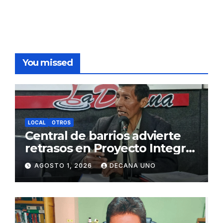
You missed
LOCAL
OTROS
Central de barrios advierte
retrasos en Proyecto Integral
de Agua y Alcantarillado para
AGOSTO 1, 2026
DECANA UNO
Juliaca