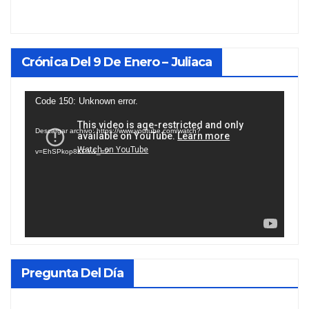
Crónica Del 9 De Enero – Juliaca
Reproductor
Code 150: Unknown error.
de
Descargar archivo: https://www.youtube.com/watch?
vídeo
v=EhSPkop8KPY&_=2
Pregunta Del Día