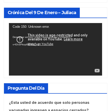
Crónica Del 9 De Enero – Juliaca
Reproductor
Code 150: Unknown error.
de
Descargar archivo: https://www.youtube.com/watch?
vídeo
v=EhSPkop8KPY&_=1
Pregunta Del Día
¿Esta usted de acuerdo que solo personas
vacunadas ingresen a espacios cerrados?