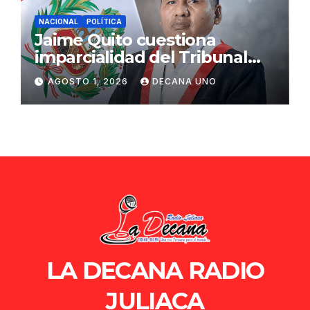
NACIONAL
POLÍTICA
Jaime Quito cuestiona
imparcialidad del Tribunal
Constitucional tras liberación
AGOSTO 1, 2026
DECANA UNO
de Ollanta Humala
LA DECANA RADIO
JULIACA