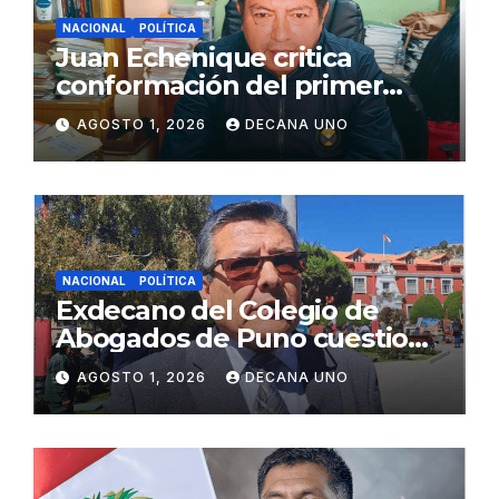
NACIONAL
POLÍTICA
Juan Echenique critica
conformación del primer
gabinete ministerial de Keiko
AGOSTO 1, 2026
DECANA UNO
Fujimori
NACIONAL
POLÍTICA
Exdecano del Colegio de
Abogados de Puno cuestiona
propuestas sobre seguridad
AGOSTO 1, 2026
DECANA UNO
ciudadana