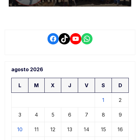
demora que pone en riesgo a
conductores
Facebook
TikTok
YouTube
WhatsApp
agosto 2026
L
M
X
J
V
S
D
1
2
3
4
5
6
7
8
9
10
11
12
13
14
15
16