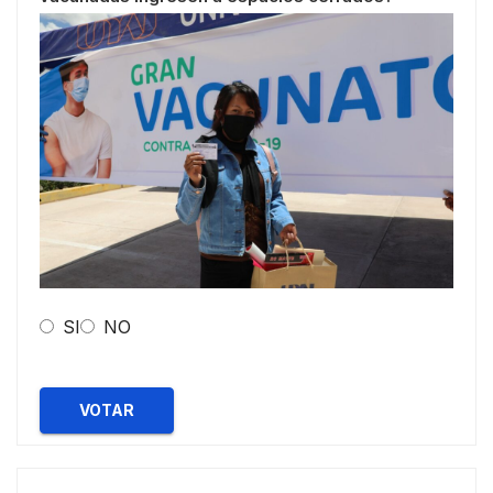
SI
NO
VOTAR