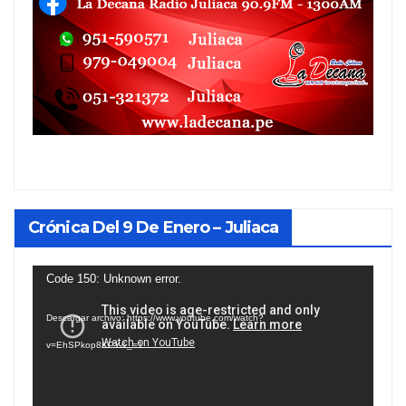
Crónica Del 9 De Enero – Juliaca
Reproductor
Code 150: Unknown error.
de
Descargar archivo: https://www.youtube.com/watch?
vídeo
v=EhSPkop8KPY&_=1