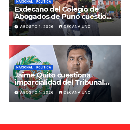
NACIONAL
POLÍTICA
Exdecano del Colegio de
Abogados de Puno cuestiona
propuestas sobre seguridad
AGOSTO 1, 2026
DECANA UNO
ciudadana
NACIONAL
POLÍTICA
Jaime Quito cuestiona
imparcialidad del Tribunal
Constitucional tras liberación
AGOSTO 1, 2026
DECANA UNO
de Ollanta Humala