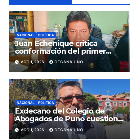
NACIONAL
POLÍTICA
Juan Echenique critica
conformación del primer
gabinete ministerial de Keiko
AGO 1, 2026
DECANA UNO
Fujimori
NACIONAL
POLÍTICA
Exdecano del Colegio de
Abogados de Puno cuestiona
propuestas sobre seguridad
AGO 1, 2026
DECANA UNO
ciudadana