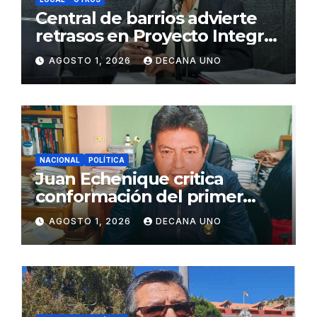
Central de barrios advierte
retrasos en Proyecto Integral
de Agua y Alcantarillado para
AGOSTO 1, 2026
DECANA UNO
Juliaca
NACIONAL
POLÍTICA
Juan Echenique critica
conformación del primer
gabinete ministerial de Keiko
AGOSTO 1, 2026
DECANA UNO
Fujimori