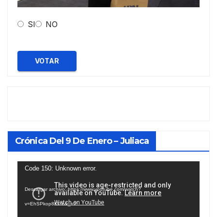
SI
NO
VOTAR
Crónica Del 9 De Enero – Juliaca
Reproductor
Code 150: Unknown error.
de
Descargar archivo: https://www.youtube.com/watch?
vídeo
v=EhSPkop8KPY&_=2