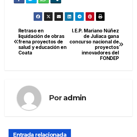
Retraso en
I.E.P. Mariano Núñez
Navegación
liquidación de obras
de Juliaca gana
frena proyectos de
concurso nacional de
de
salud y educación en
proyectos
Coata
innovadores del
entradas
FONDEP
Por
admin
Entrada relacionada