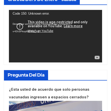
Reproductor
Code 150: Unknown error.
de
Descargar archivo: https://www.youtube.com/watch?
vídeo
v=EhSPkop8KPY&_=1
Pregunta Del Día
¿Esta usted de acuerdo que solo personas
vacunadas ingresen a espacios cerrados?