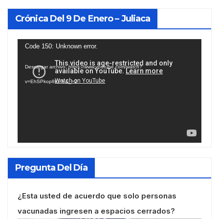
Crónica Del 9 De Enero – Juliaca
Reproductor
Code 150: Unknown error.
de
Descargar archivo: https://www.youtube.com/watch?
vídeo
v=EhSPkop8KPY&_=2
Pregunta Del Día
¿Esta usted de acuerdo que solo personas
vacunadas ingresen a espacios cerrados?