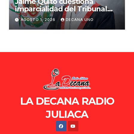
Jaime Quito cuestiona
imparcialidad del Tribunal
Constitucional tras liberación
AGOSTO 1, 2026
DECANA UNO
de Ollanta Humala
LA DECANA RADIO
JULIACA