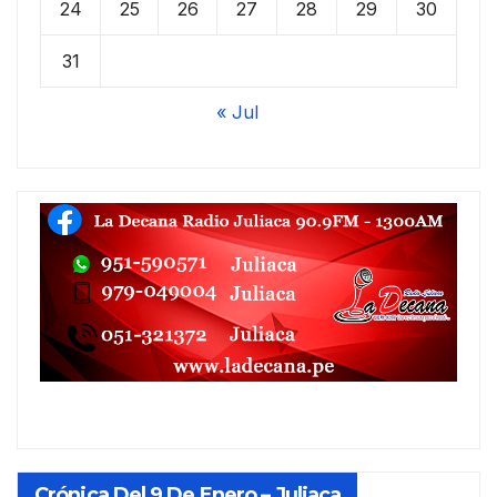
24
25
26
27
28
29
30
31
« Jul
Crónica Del 9 De Enero – Juliaca