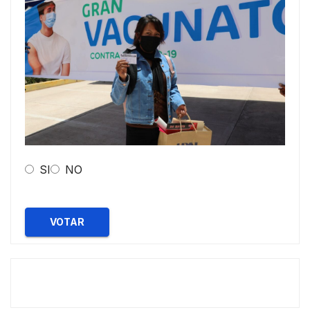
SI
NO
VOTAR