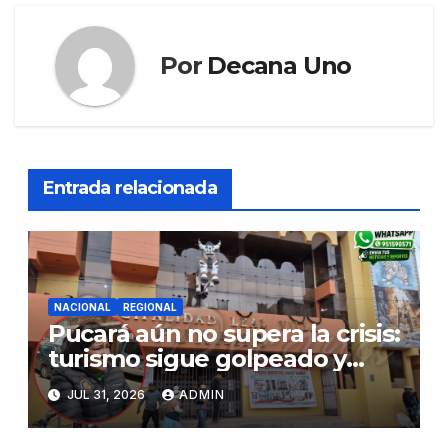
Por
Decana Uno
Entrada relacionada
NACIONAL
REGIONAL
Pucará aún no supera la crisis:
turismo sigue golpeado y
alcaldesa exige al nuevo
JUL 31, 2026
ADMIN
Gobierno fondos para obras
paralizadas