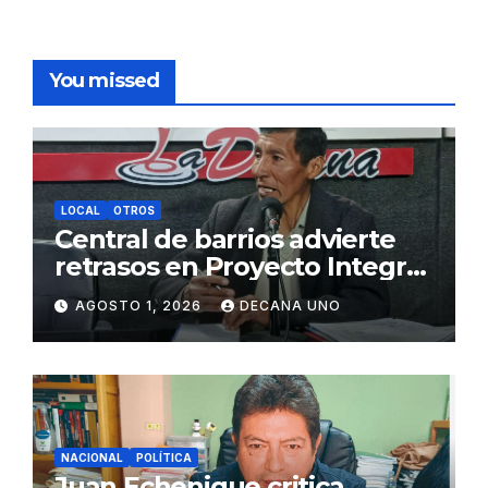
You missed
LOCAL
OTROS
Central de barrios advierte
retrasos en Proyecto Integral
de Agua y Alcantarillado para
AGOSTO 1, 2026
DECANA UNO
Juliaca
NACIONAL
POLÍTICA
Juan Echenique critica