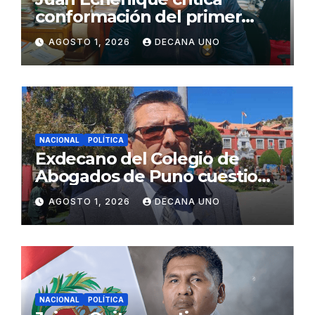
conformación del primer
gabinete ministerial de Keiko
AGOSTO 1, 2026
DECANA UNO
Fujimori
NACIONAL
POLÍTICA
Exdecano del Colegio de
Abogados de Puno cuestiona
propuestas sobre seguridad
AGOSTO 1, 2026
DECANA UNO
ciudadana
NACIONAL
POLÍTICA