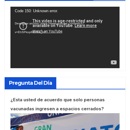
Reproductor
Code 150: Unknown error.
de
Descargar archivo: https://www.youtube.com/watch?
vídeo
v=EhSPkop8KPY&_=2
Pregunta Del Día
¿Esta usted de acuerdo que solo personas
vacunadas ingresen a espacios cerrados?