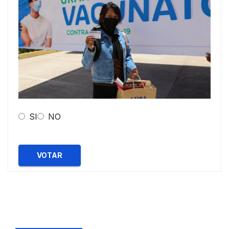
SI
NO
VOTAR