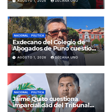
AGOSTO 1, 2026
DECANA UNO
Fujimori
NACIONAL
POLÍTICA
Exdecano del Colegio de
Abogados de Puno cuestiona
propuestas sobre seguridad
AGOSTO 1, 2026
DECANA UNO
ciudadana
NACIONAL
POLÍTICA
Jaime Quito cuestiona
imparcialidad del Tribunal
Constitucional tras liberación