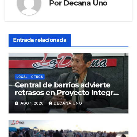
Por
Decana Uno
Entrada relacionada
LOCAL
OTROS
Central de barrios advierte
retrasos en Proyecto Integral
de Agua y Alcantarillado para
AGO 1, 2026
DECANA UNO
Juliaca