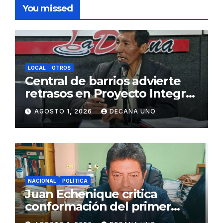
You missed
LOCAL
OTROS
Central de barrios advierte
retrasos en Proyecto Integral
de Agua y Alcantarillado para
AGOSTO 1, 2026
DECANA UNO
Juliaca
NACIONAL
POLÍTICA
Juan Echenique critica
conformación del primer
gabinete ministerial de Keiko