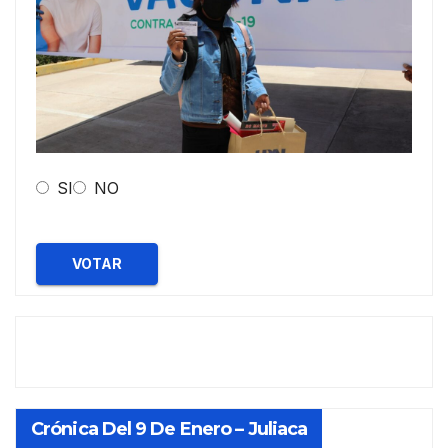
SI
NO
VOTAR
Crónica Del 9 De Enero – Juliaca