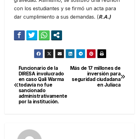
gravedad. Asimismo, se sostuvo una reunión
con los estudiantes y se firmó un acta para
dar cumplimiento a sus demandas. (
R.A.)
Funcionario de la
Más de 17 millones de
Navegación
DIRESA involucrado
inversión para
en caso Qali Warma
seguridad ciudadana
de
todavía no fue
en Juliaca
sancionado
entradas
administrativamente
por la institución.