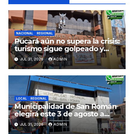
NACIONAL
REGIONAL
Pucará aún no supera la crisis:
turismo sigue golpeado y
alcaldesa exige al nuevo
JUL 31, 2026
ADMIN
Gobierno fondos para obras
paralizadas
LOCAL
REGIONAL
Municipalidad de San Román
elegirá este 3 de agosto a
representantes del Comité
JUL 31, 2026
ADMIN
de Seguridad y Salud en el