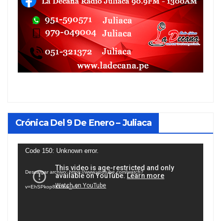
Crónica Del 9 De Enero – Juliaca
Reproductor
Code 150: Unknown error.
de
Descargar archivo: https://www.youtube.com/watch?
vídeo
v=EhSPkop8KPY&_=1