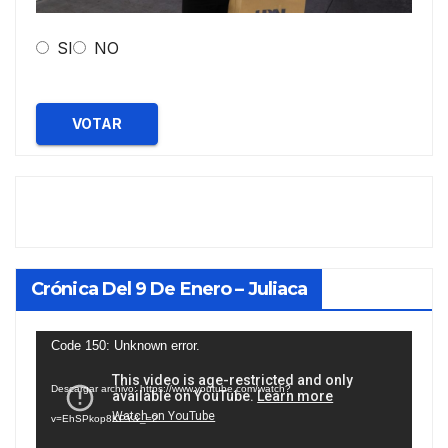
SI
NO
VOTAR
Crónica Del 9 De Enero – Juliaca
Reproductor
Code 150: Unknown error.
de
Descargar archivo: https://www.youtube.com/watch?
vídeo
v=EhSPkop8KPY&_=2