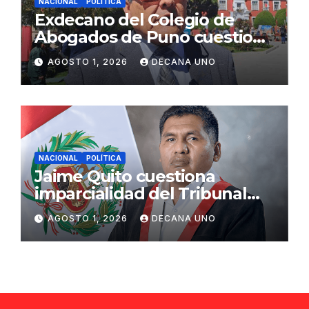
NACIONAL
POLÍTICA
Exdecano del Colegio de
Abogados de Puno cuestiona
propuestas sobre seguridad
AGOSTO 1, 2026
DECANA UNO
ciudadana
NACIONAL
POLÍTICA
Jaime Quito cuestiona
imparcialidad del Tribunal
Constitucional tras liberación
AGOSTO 1, 2026
DECANA UNO
de Ollanta Humala