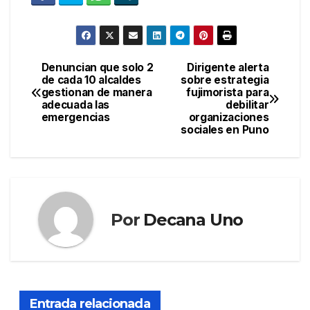
Denuncian que solo 2
Dirigente alerta
Navegación
de cada 10 alcaldes
sobre estrategia
gestionan de manera
fujimorista para
de
adecuada las
debilitar
emergencias
organizaciones
entradas
sociales en Puno
Por
Decana Uno
Entrada relacionada