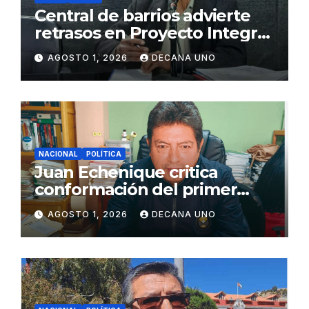
Central de barrios advierte
retrasos en Proyecto Integral
de Agua y Alcantarillado para
AGOSTO 1, 2026
DECANA UNO
Juliaca
NACIONAL
POLÍTICA
Juan Echenique critica
conformación del primer
gabinete ministerial de Keiko
AGOSTO 1, 2026
DECANA UNO
Fujimori