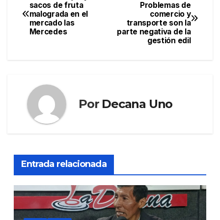
Navegación
sacos de fruta
Problemas de
malograda en el
comercio y
de
mercado las
transporte son la
Mercedes
parte negativa de la
entradas
gestión edil
Por
Decana Uno
Entrada relacionada