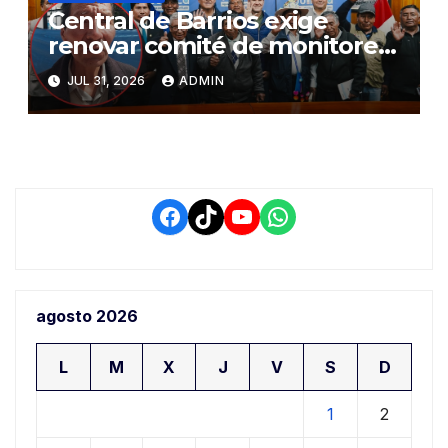
Central de Barrios exige
renovar comité de monitoreo
del PIAA por presuntos
JUL 31, 2026
ADMIN
conflictos de interés y
retrasos
Facebook
TikTok
YouTube
WhatsApp
agosto 2026
L
M
X
J
V
S
D
1
2