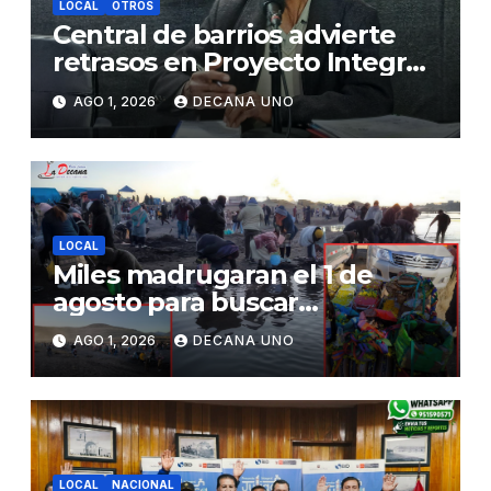
LOCAL
OTROS
Central de barrios advierte
retrasos en Proyecto Integral
de Agua y Alcantarillado para
AGO 1, 2026
DECANA UNO
Juliaca
LOCAL
Miles madrugaran el 1 de
agosto para buscar
piedrecillas en los ríos y
AGO 1, 2026
DECANA UNO
realizar la challa por la
riqueza y la prosperidad
LOCAL
NACIONAL