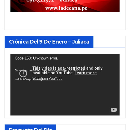
Crónica Del 9 De Enero – Juliaca
Reproductor
Code 150: Unknown error.
de
Descargar archivo: https://www.youtube.com/watch?
vídeo
v=EhSPkop8KPY&_=1