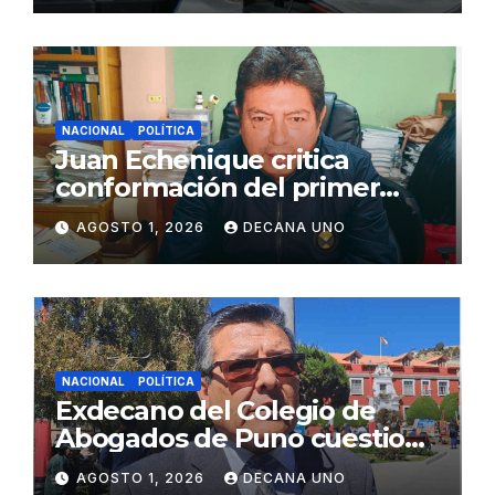
NACIONAL
POLÍTICA
Juan Echenique critica
conformación del primer
gabinete ministerial de Keiko
AGOSTO 1, 2026
DECANA UNO
Fujimori
NACIONAL
POLÍTICA
Exdecano del Colegio de
Abogados de Puno cuestiona
propuestas sobre seguridad
AGOSTO 1, 2026
DECANA UNO
ciudadana