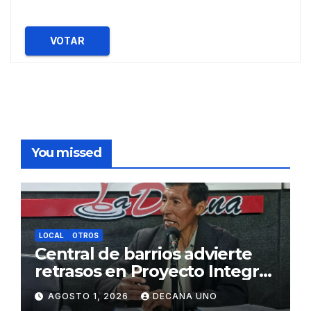
VOTAR
You missed
LOCAL
OTROS
Central de barrios advierte
retrasos en Proyecto Integral
de Agua y Alcantarillado para
AGOSTO 1, 2026
DECANA UNO
Juliaca