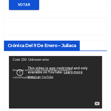
VOTAR
Crónica Del 9 De Enero – Juliaca
Reproductor
Code 150: Unknown error.
de
Descargar archivo: https://www.youtube.com/watch?
vídeo
v=EhSPkop8KPY&_=2