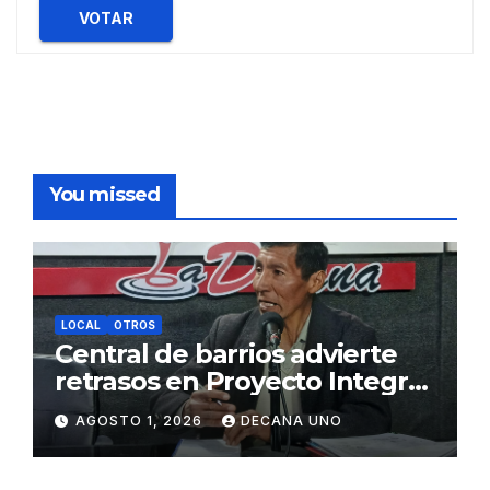
VOTAR
You missed
LOCAL
OTROS
Central de barrios advierte
retrasos en Proyecto Integral
de Agua y Alcantarillado para
AGOSTO 1, 2026
DECANA UNO
Juliaca