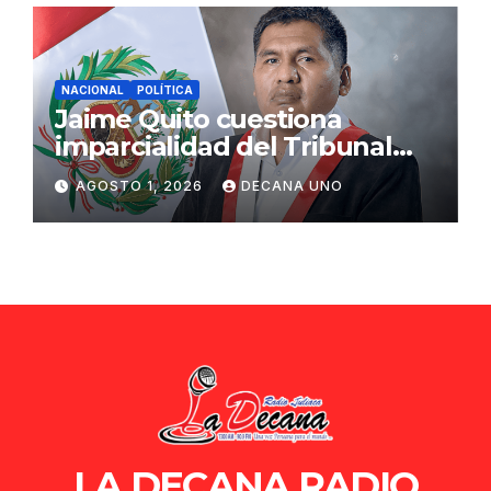
NACIONAL
POLÍTICA
Jaime Quito cuestiona
imparcialidad del Tribunal
Constitucional tras liberación
AGOSTO 1, 2026
DECANA UNO
de Ollanta Humala
LA DECANA RADIO