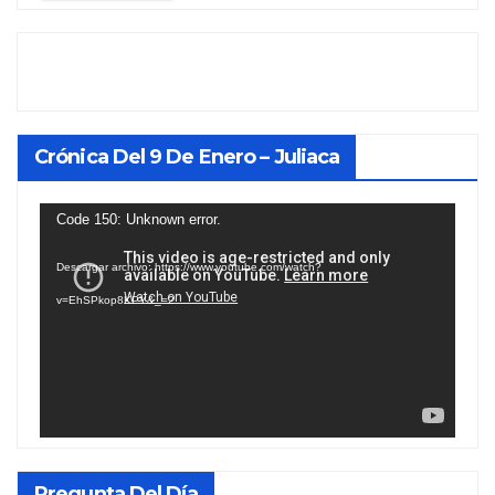
Crónica Del 9 De Enero – Juliaca
Reproductor
Code 150: Unknown error.
de
Descargar archivo: https://www.youtube.com/watch?
vídeo
v=EhSPkop8KPY&_=2
Pregunta Del Día