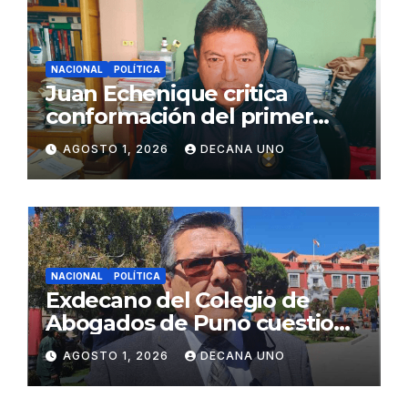
NACIONAL
POLÍTICA
Juan Echenique critica
conformación del primer
gabinete ministerial de Keiko
AGOSTO 1, 2026
DECANA UNO
Fujimori
NACIONAL
POLÍTICA
Exdecano del Colegio de
Abogados de Puno cuestiona
propuestas sobre seguridad
AGOSTO 1, 2026
DECANA UNO
ciudadana