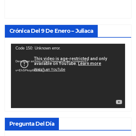
Crónica Del 9 De Enero – Juliaca
Reproductor
Code 150: Unknown error.
de
Descargar archivo: https://www.youtube.com/watch?
vídeo
v=EhSPkop8KPY&_=1
Pregunta Del Día