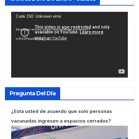
Reproductor
Code 150: Unknown error.
de
Descargar archivo: https://www.youtube.com/watch?
vídeo
v=EhSPkop8KPY&_=1
Pregunta Del Día
¿Esta usted de acuerdo que solo personas
vacunadas ingresen a espacios cerrados?