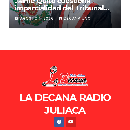
Jaime Quito cuestiona
imparcialidad del Tribunal
Constitucional tras liberación
AGOSTO 1, 2026
DECANA UNO
de Ollanta Humala
LA DECANA RADIO
JULIACA