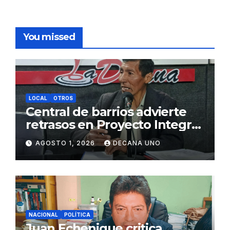
You missed
LOCAL
OTROS
Central de barrios advierte
retrasos en Proyecto Integral
de Agua y Alcantarillado para
AGOSTO 1, 2026
DECANA UNO
Juliaca
NACIONAL
POLÍTICA
Juan Echenique critica