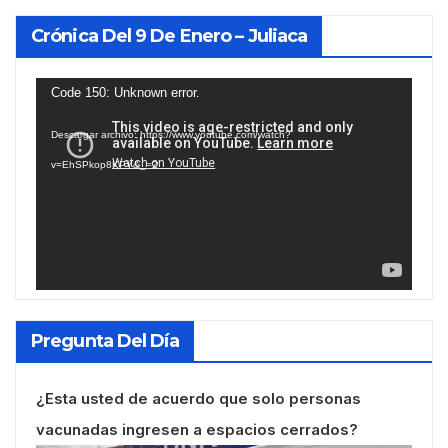
Crónica Del 9 De Enero – Juliaca
Reproductor
Code 150: Unknown error.
de
Descargar archivo: https://www.youtube.com/watch?
vídeo
v=EhSPkop8KPY&_=2
Pregunta Del Día
¿Esta usted de acuerdo que solo personas
vacunadas ingresen a espacios cerrados?