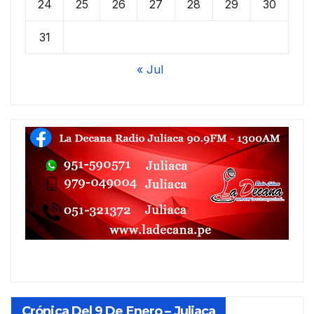
24
25
26
27
28
29
30
31
« Jul
Crónica Del 9 De Enero – Juliaca