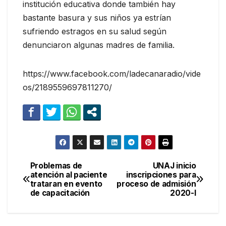
institución educativa donde también hay
bastante basura y sus niños ya estrían
sufriendo estragos en su salud según
denunciaron algunas madres de familia.
https://www.facebook.com/ladecanaradio/vide
os/2189559697811270/
Problemas de
UNAJ inicio
Navegación
atención al paciente
inscripciones para
trataran en evento
proceso de admisión
de
de capacitación
2020-I
entradas