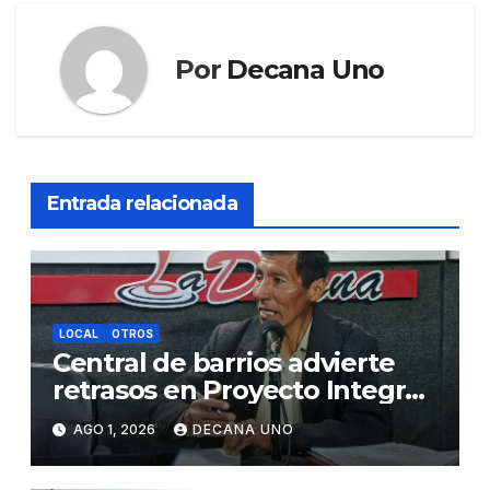
Por
Decana Uno
Entrada relacionada
LOCAL
OTROS
Central de barrios advierte
retrasos en Proyecto Integral
de Agua y Alcantarillado para
AGO 1, 2026
DECANA UNO
Juliaca