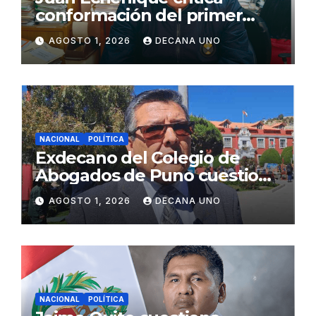
conformación del primer
gabinete ministerial de Keiko
AGOSTO 1, 2026
DECANA UNO
Fujimori
NACIONAL
POLÍTICA
Exdecano del Colegio de
Abogados de Puno cuestiona
propuestas sobre seguridad
AGOSTO 1, 2026
DECANA UNO
ciudadana
NACIONAL
POLÍTICA