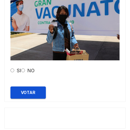
SI
NO
VOTAR