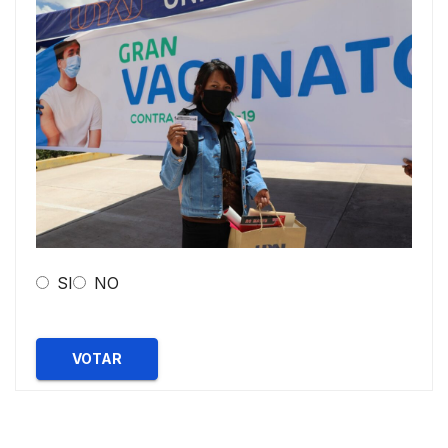
SI
NO
VOTAR