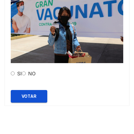
SI
NO
VOTAR