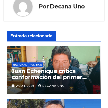
Por
Decana Uno
Entrada relacionada
NACIONAL
POLÍTICA
Juan Echenique critica
conformación del primer
gabinete ministerial de Keiko
AGO 1, 2026
DECANA UNO
Fujimori