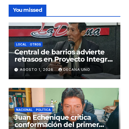
You missed
LOCAL
OTROS
Central de barrios advierte
retrasos en Proyecto Integral
de Agua y Alcantarillado para
AGOSTO 1, 2026
DECANA UNO
Juliaca
NACIONAL
POLÍTICA
Juan Echenique critica
conformación del primer