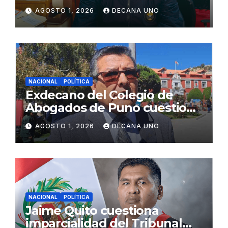
gabinete ministerial de Keiko
AGOSTO 1, 2026
DECANA UNO
Fujimori
NACIONAL
POLÍTICA
Exdecano del Colegio de
Abogados de Puno cuestiona
propuestas sobre seguridad
AGOSTO 1, 2026
DECANA UNO
ciudadana
NACIONAL
POLÍTICA
Jaime Quito cuestiona
imparcialidad del Tribunal