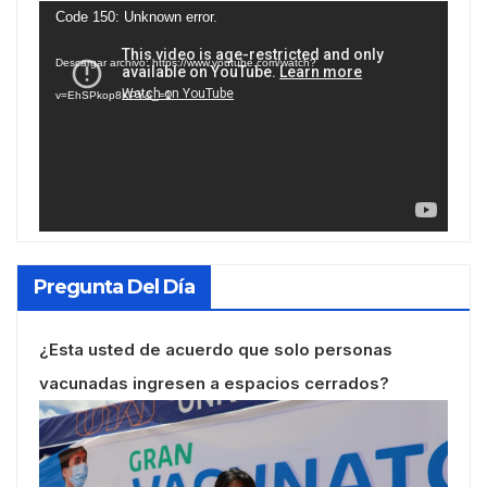
Reproductor
Code 150: Unknown error.
de
Descargar archivo: https://www.youtube.com/watch?
vídeo
v=EhSPkop8KPY&_=1
Pregunta Del Día
¿Esta usted de acuerdo que solo personas
vacunadas ingresen a espacios cerrados?