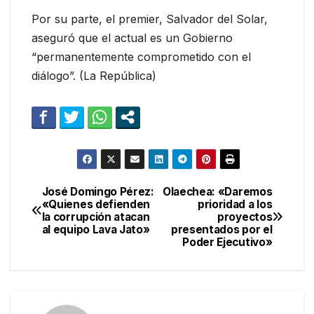
Por su parte, el premier, Salvador del Solar,
aseguró que el actual es un Gobierno
“permanentemente comprometido con el
diálogo”. (La República)
José Domingo Pérez:
Olaechea: «Daremos
Navegación
«Quienes defienden
prioridad a los
la corrupción atacan
proyectos
de
al equipo Lava Jato»
presentados por el
Poder Ejecutivo»
entradas