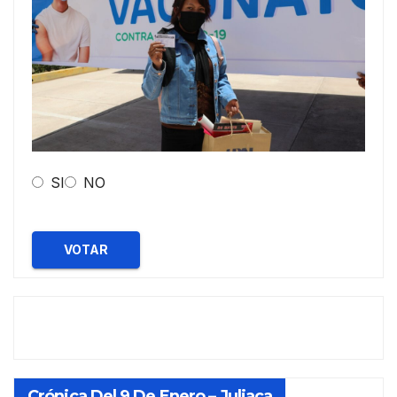
SI
NO
VOTAR
Crónica Del 9 De Enero – Juliaca