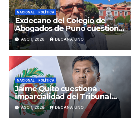
NACIONAL
POLÍTICA
Exdecano del Colegio de
Abogados de Puno cuestiona
propuestas sobre seguridad
AGO 1, 2026
DECANA UNO
ciudadana
NACIONAL
POLÍTICA
Jaime Quito cuestiona
imparcialidad del Tribunal
Constitucional tras liberación
AGO 1, 2026
DECANA UNO
de Ollanta Humala