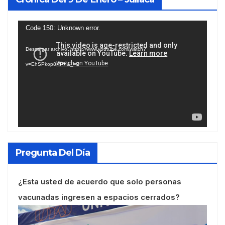
Reproductor
Code 150: Unknown error.
de
Descargar archivo: https://www.youtube.com/watch?
vídeo
v=EhSPkop8KPY&_=2
Pregunta Del Día
¿Esta usted de acuerdo que solo personas
vacunadas ingresen a espacios cerrados?