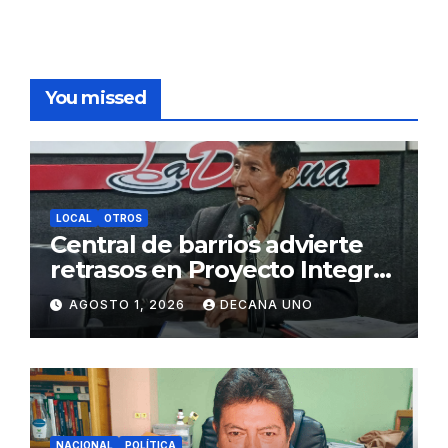
You missed
LOCAL
OTROS
Central de barrios advierte
retrasos en Proyecto Integral
de Agua y Alcantarillado para
AGOSTO 1, 2026
DECANA UNO
Juliaca
NACIONAL
POLÍTICA