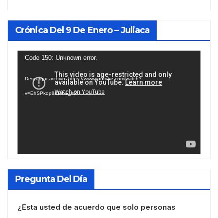
Crónica Del 9 De Enero – Juliaca
Reproductor
Code 150: Unknown error.
de
Descargar archivo: https://www.youtube.com/watch?
vídeo
v=EhSPkop8KPY&_=2
Pregunta Del Día
¿Esta usted de acuerdo que solo personas