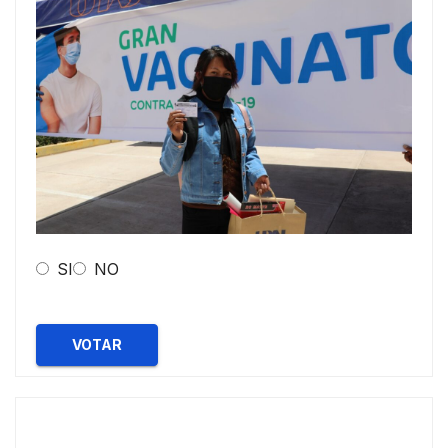
SI
NO
VOTAR