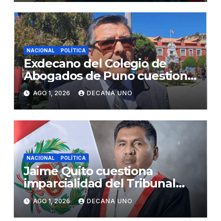
NACIONAL
POLÍTICA
Exdecano del Colegio de
Abogados de Puno cuestiona
propuestas sobre seguridad
AGO 1, 2026
DECANA UNO
ciudadana
NACIONAL
POLÍTICA
Jaime Quito cuestiona
imparcialidad del Tribunal
Constitucional tras liberación
AGO 1, 2026
DECANA UNO
de Ollanta Humala