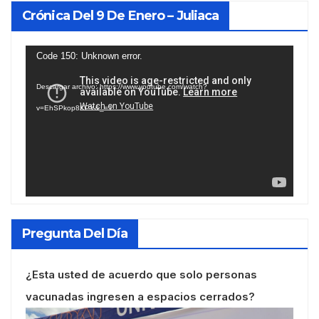
Crónica Del 9 De Enero – Juliaca
Reproductor
Code 150: Unknown error.
de
Descargar archivo: https://www.youtube.com/watch?
vídeo
v=EhSPkop8KPY&_=1
Pregunta Del Día
¿Esta usted de acuerdo que solo personas
vacunadas ingresen a espacios cerrados?