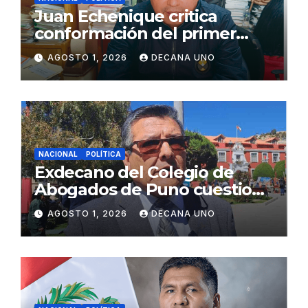
Juan Echenique critica
conformación del primer
gabinete ministerial de Keiko
AGOSTO 1, 2026
DECANA UNO
Fujimori
NACIONAL
POLÍTICA
Exdecano del Colegio de
Abogados de Puno cuestiona
propuestas sobre seguridad
AGOSTO 1, 2026
DECANA UNO
ciudadana