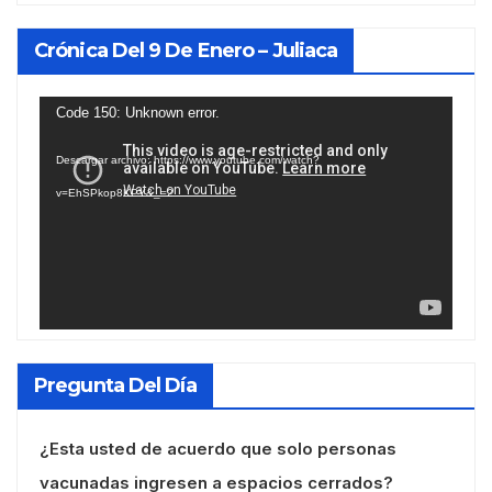
Crónica Del 9 De Enero – Juliaca
Reproductor
Code 150: Unknown error.
de
Descargar archivo: https://www.youtube.com/watch?
vídeo
v=EhSPkop8KPY&_=2
Pregunta Del Día
¿Esta usted de acuerdo que solo personas
vacunadas ingresen a espacios cerrados?