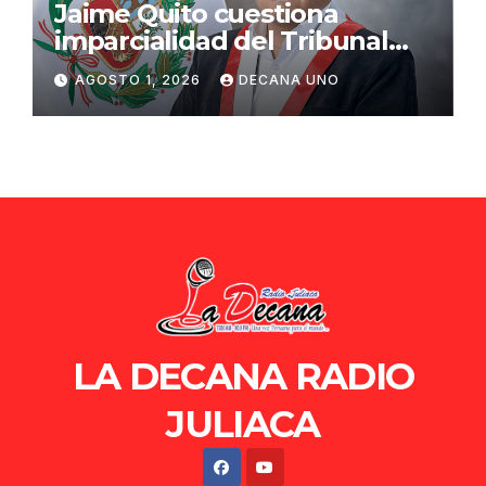
Jaime Quito cuestiona
imparcialidad del Tribunal
Constitucional tras liberación
AGOSTO 1, 2026
DECANA UNO
de Ollanta Humala
LA DECANA RADIO
JULIACA