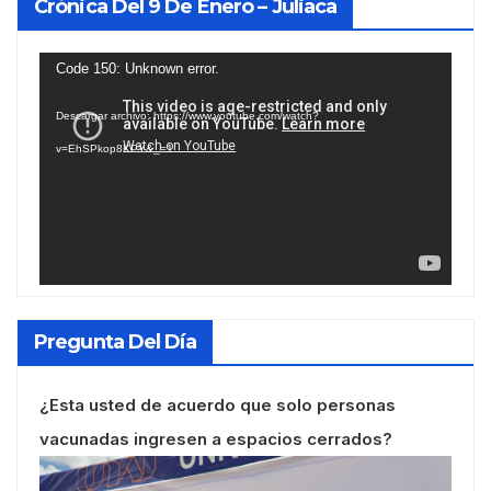
Crónica Del 9 De Enero – Juliaca
Reproductor
Code 150: Unknown error.
de
Descargar archivo: https://www.youtube.com/watch?
vídeo
v=EhSPkop8KPY&_=1
Pregunta Del Día
¿Esta usted de acuerdo que solo personas
vacunadas ingresen a espacios cerrados?