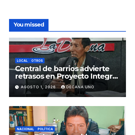
You missed
LOCAL
OTROS
Central de barrios advierte
retrasos en Proyecto Integral
de Agua y Alcantarillado para
AGOSTO 1, 2026
DECANA UNO
Juliaca
NACIONAL
POLÍTICA