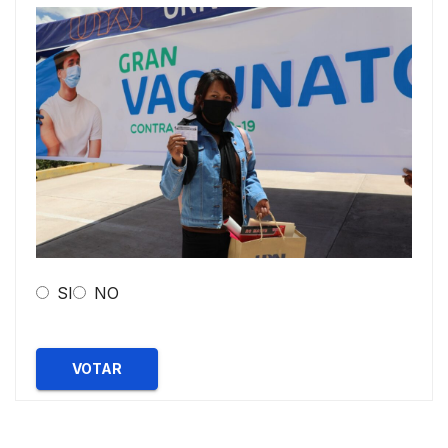
SI
NO
VOTAR