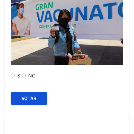
SI
NO
VOTAR