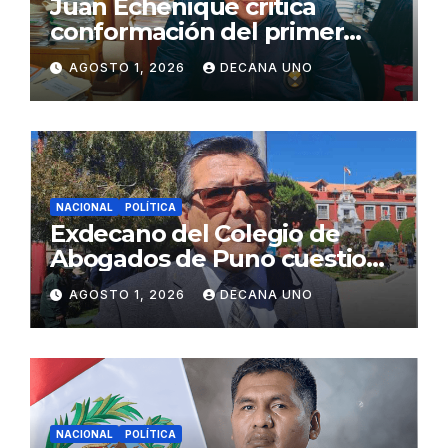
Juan Echenique critica
conformación del primer
gabinete ministerial de Keiko
AGOSTO 1, 2026
DECANA UNO
Fujimori
NACIONAL
POLÍTICA
Exdecano del Colegio de
Abogados de Puno cuestiona
propuestas sobre seguridad
AGOSTO 1, 2026
DECANA UNO
ciudadana
NACIONAL
POLÍTICA