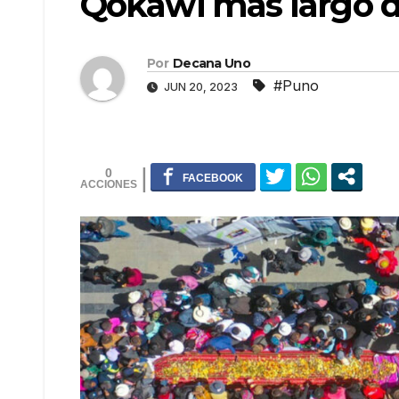
Qokawi más largo 
Por
Decana Uno
#Puno
JUN 20, 2023
0