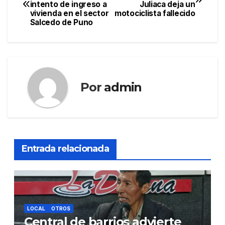
intento de ingreso a
Juliaca deja un
de
vivienda en el sector
motociclista fallecido
Salcedo de Puno
entradas
Por
admin
Entrada relacionada
LOCAL
OTROS
Central de barrios advierte