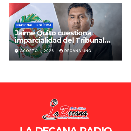
NACIONAL
POLÍTICA
Jaime Quito cuestiona
imparcialidad del Tribunal
Constitucional tras liberación
AGOSTO 1, 2026
DECANA UNO
de Ollanta Humala
LA DECANA RADIO