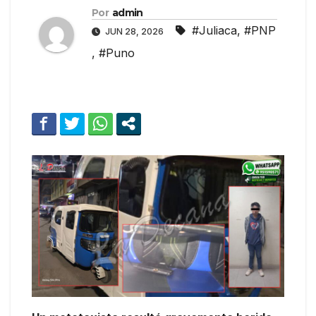
Por
admin
#Juliaca
,
#PNP
JUN 28, 2026
,
#Puno