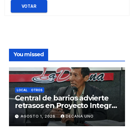
VOTAR
You missed
LOCAL
OTROS
Central de barrios advierte
retrasos en Proyecto Integral
de Agua y Alcantarillado para
AGOSTO 1, 2026
DECANA UNO
Juliaca