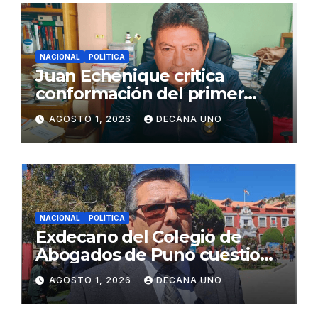
NACIONAL
POLÍTICA
Juan Echenique critica
conformación del primer
gabinete ministerial de Keiko
AGOSTO 1, 2026
DECANA UNO
Fujimori
NACIONAL
POLÍTICA
Exdecano del Colegio de
Abogados de Puno cuestiona
propuestas sobre seguridad
AGOSTO 1, 2026
DECANA UNO
ciudadana