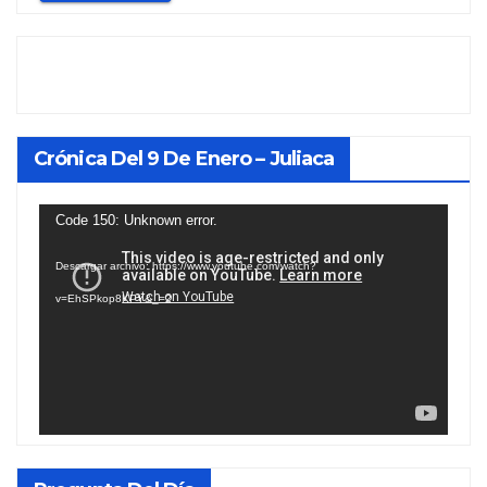
Crónica Del 9 De Enero – Juliaca
Reproductor
Code 150: Unknown error.
de
Descargar archivo: https://www.youtube.com/watch?
vídeo
v=EhSPkop8KPY&_=2