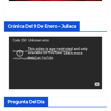
Crónica Del 9 De Enero – Juliaca
Reproductor
Code 150: Unknown error.
de
Descargar archivo: https://www.youtube.com/watch?
vídeo
v=EhSPkop8KPY&_=1
Pregunta Del Día