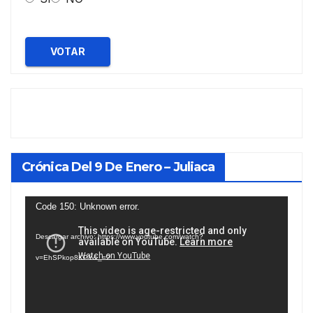
VOTAR
Crónica Del 9 De Enero – Juliaca
Reproductor
Code 150: Unknown error.
de
Descargar archivo: https://www.youtube.com/watch?
vídeo
v=EhSPkop8KPY&_=2