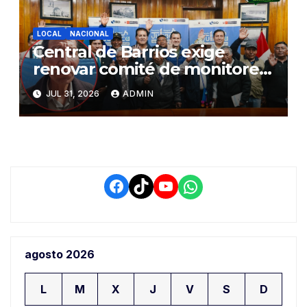
LOCAL
NACIONAL
Central de Barrios exige
renovar comité de monitoreo
del PIAA por presuntos
JUL 31, 2026
ADMIN
conflictos de interés y
retrasos
Facebook
TikTok
YouTube
WhatsApp
agosto 2026
L
M
X
J
V
S
D