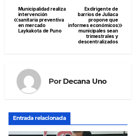
Municipalidad realiza
Exdirigente de
Navegación
intervención
barrios de Juliaca
sanitaria preventiva
propone que
de
en mercado
informes económicos
Laykakota de Puno
municipales sean
entradas
trimestrales y
descentralizados
Por
Decana Uno
Entrada relacionada