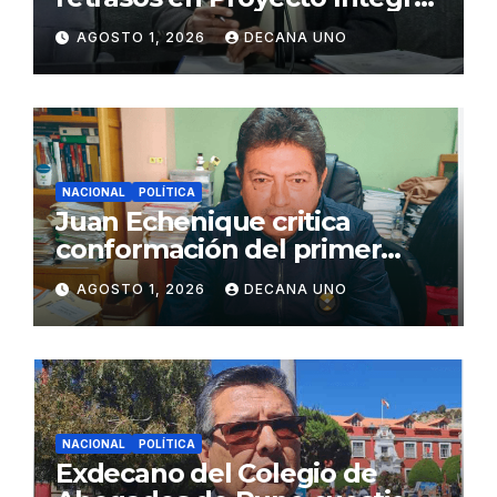
de Agua y Alcantarillado para
AGOSTO 1, 2026
DECANA UNO
Juliaca
NACIONAL
POLÍTICA
Juan Echenique critica
conformación del primer
gabinete ministerial de Keiko
AGOSTO 1, 2026
DECANA UNO
Fujimori
NACIONAL
POLÍTICA
Exdecano del Colegio de