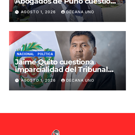
Abogados de Puno cuestiona
propuestas sobre seguridad
AGOSTO 1, 2026
DECANA UNO
ciudadana
NACIONAL
POLÍTICA
Jaime Quito cuestiona
imparcialidad del Tribunal
Constitucional tras liberación
AGOSTO 1, 2026
DECANA UNO
de Ollanta Humala