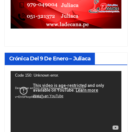
Crónica Del 9 De Enero – Juliaca
Reproductor
Code 150: Unknown error.
de
Descargar archivo: https://www.youtube.com/watch?
vídeo
v=EhSPkop8KPY&_=1