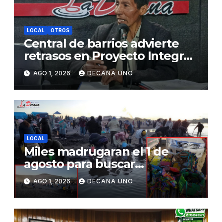
LOCAL
OTROS
Central de barrios advierte
retrasos en Proyecto Integral
de Agua y Alcantarillado para
AGO 1, 2026
DECANA UNO
Juliaca
LOCAL
Miles madrugaran el 1 de
agosto para buscar
piedrecillas en los ríos y
AGO 1, 2026
DECANA UNO
realizar la challa por la
riqueza y la prosperidad