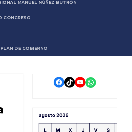
EGIONAL MANUEL NÚÑEZ BUTRÓN
VO CONGRESO
O PLAN DE GOBIERNO
Facebook
TikTok
YouTube
WhatsApp
a
agosto 2026
L
M
X
J
V
S
D