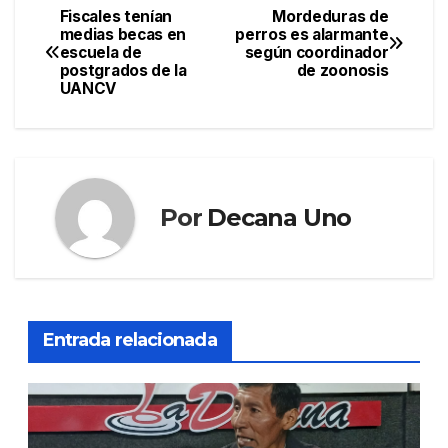
Fiscales tenían
Mordeduras de
Navegación
medias becas en
perros es alarmante
escuela de
según coordinador
de
postgrados de la
de zoonosis
UANCV
entradas
Por
Decana Uno
Entrada relacionada