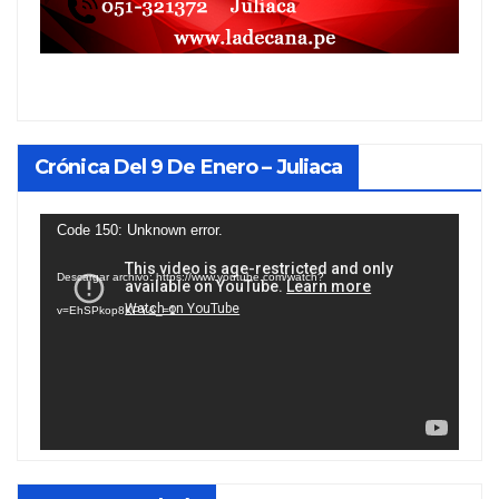
Crónica Del 9 De Enero – Juliaca
Reproductor
Code 150: Unknown error.
de
Descargar archivo: https://www.youtube.com/watch?
vídeo
v=EhSPkop8KPY&_=1