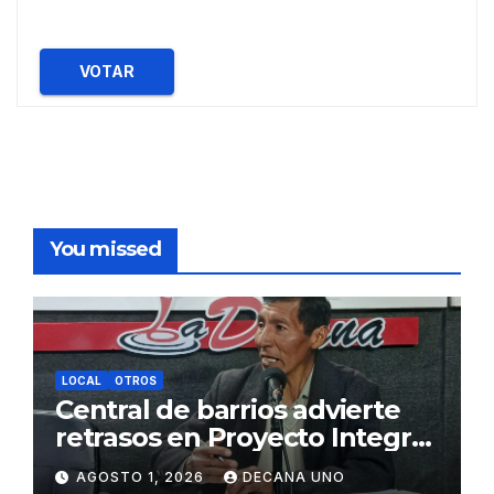
VOTAR
You missed
LOCAL
OTROS
Central de barrios advierte
retrasos en Proyecto Integral
de Agua y Alcantarillado para
AGOSTO 1, 2026
DECANA UNO
Juliaca