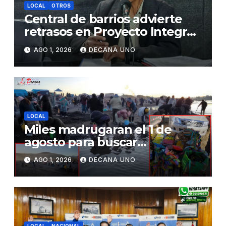
LOCAL
OTROS
Central de barrios advierte
retrasos en Proyecto Integral
de Agua y Alcantarillado para
AGO 1, 2026
DECANA UNO
Juliaca
LOCAL
Miles madrugaran el 1 de
agosto para buscar
piedrecillas en los ríos y
AGO 1, 2026
DECANA UNO
realizar la challa por la
riqueza y la prosperidad
LOCAL
NACIONAL