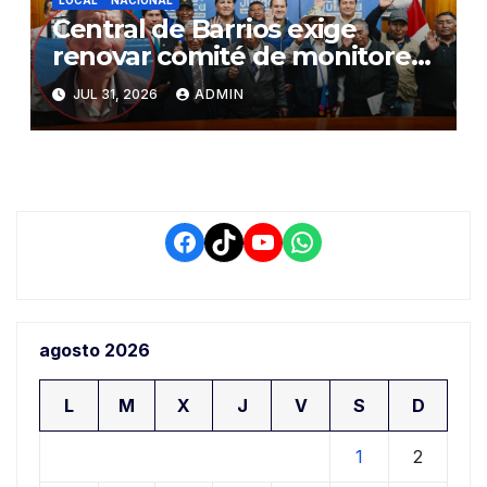
Central de Barrios exige
renovar comité de monitoreo
del PIAA por presuntos
JUL 31, 2026
ADMIN
conflictos de interés y
retrasos
Facebook
TikTok
YouTube
WhatsApp
agosto 2026
L
M
X
J
V
S
D
1
2