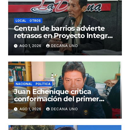
LOCAL
OTROS
Central de barrios advierte
retrasos en Proyecto Integral
de Agua y Alcantarillado para
AGO 1, 2026
DECANA UNO
Juliaca
NACIONAL
POLÍTICA
Juan Echenique critica
conformación del primer
gabinete ministerial de Keiko
AGO 1, 2026
DECANA UNO
Fujimori