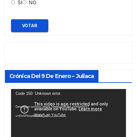
SI
NO
VOTAR
Crónica Del 9 De Enero – Juliaca
Reproductor
Code 150: Unknown error.
de
Descargar archivo: https://www.youtube.com/watch?
vídeo
v=EhSPkop8KPY&_=2