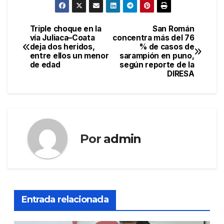
Triple choque en la
San Román
Navegación
vía Juliaca–Coata
concentra más del 76
deja dos heridos,
% de casos de
de
entre ellos un menor
sarampión en puno,
de edad
según reporte de la
entradas
DIRESA
Por
admin
Entrada relacionada