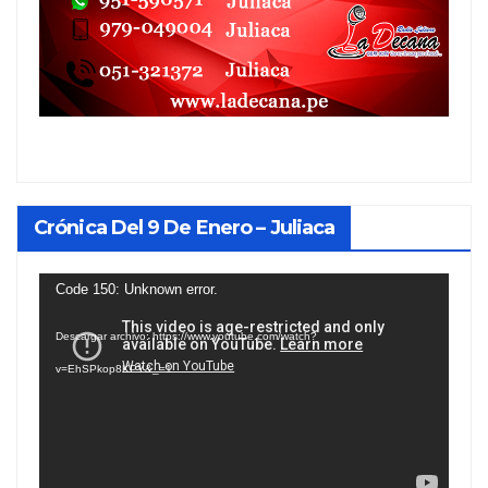
Crónica Del 9 De Enero – Juliaca
Reproductor
Code 150: Unknown error.
de
Descargar archivo: https://www.youtube.com/watch?
vídeo
v=EhSPkop8KPY&_=1