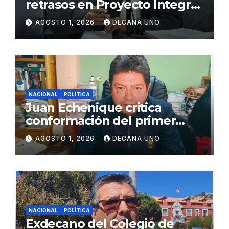
retrasos en Proyecto Integral
de Agua y Alcantarillado para
AGOSTO 1, 2026
DECANA UNO
Juliaca
NACIONAL
POLÍTICA
Juan Echenique critica
conformación del primer
gabinete ministerial de Keiko
AGOSTO 1, 2026
DECANA UNO
Fujimori
NACIONAL
POLÍTICA
Exdecano del Colegio de