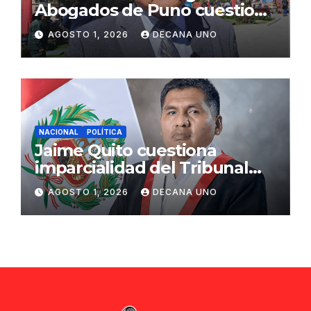
Abogados de Puno cuestiona
propuestas sobre seguridad
AGOSTO 1, 2026
DECANA UNO
ciudadana
NACIONAL
POLÍTICA
Jaime Quito cuestiona
imparcialidad del Tribunal
Constitucional tras liberación
AGOSTO 1, 2026
DECANA UNO
de Ollanta Humala