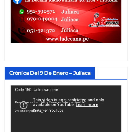
Crónica Del 9 De Enero – Juliaca
Reproductor
Code 150: Unknown error.
de
Descargar archivo: https://www.youtube.com/watch?
vídeo
v=EhSPkop8KPY&_=1