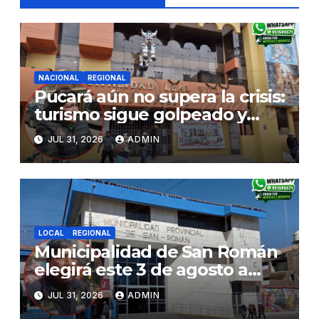
NACIONAL
REGIONAL
Pucará aún no supera la crisis:
turismo sigue golpeado y
alcaldesa exige al nuevo
JUL 31, 2026
ADMIN
Gobierno fondos para obras
paralizadas
LOCAL
REGIONAL
Municipalidad de San Román
elegirá este 3 de agosto a
representantes del Comité
JUL 31, 2026
ADMIN
de Seguridad y Salud en el