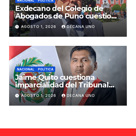
NACIONAL
POLÍTICA
Exdecano del Colegio de
Abogados de Puno cuestiona
propuestas sobre seguridad
AGOSTO 1, 2026
DECANA UNO
ciudadana
NACIONAL
POLÍTICA
Jaime Quito cuestiona
imparcialidad del Tribunal
Constitucional tras liberación
AGOSTO 1, 2026
DECANA UNO
de Ollanta Humala