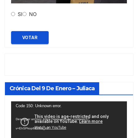
SI
NO
VOTAR
Crónica Del 9 De Enero – Juliaca
Reproductor
Code 150: Unknown error.
de
Descargar archivo: https://www.youtube.com/watch?
vídeo
v=EhSPkop8KPY&_=2