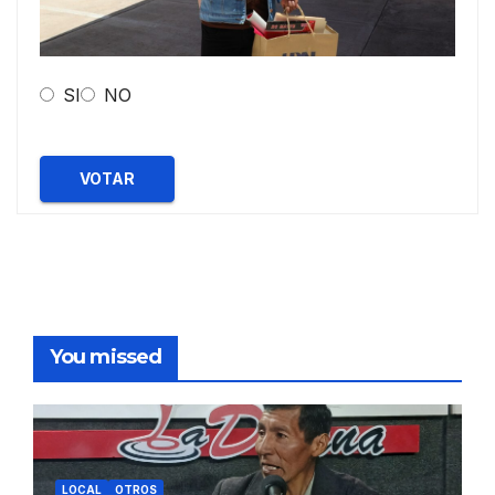
SI
NO
VOTAR
You missed
LOCAL
OTROS