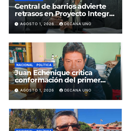
Central de barrios advierte
retrasos en Proyecto Integral
de Agua y Alcantarillado para
AGOSTO 1, 2026
DECANA UNO
Juliaca
NACIONAL
POLÍTICA
Juan Echenique critica
conformación del primer
gabinete ministerial de Keiko
AGOSTO 1, 2026
DECANA UNO
Fujimori