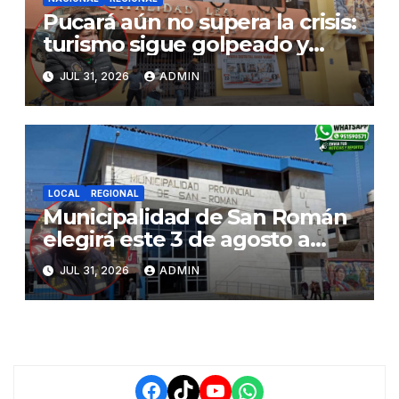
Pucará aún no supera la crisis:
turismo sigue golpeado y
alcaldesa exige al nuevo
JUL 31, 2026
ADMIN
Gobierno fondos para obras
paralizadas
LOCAL
REGIONAL
Municipalidad de San Román
elegirá este 3 de agosto a
representantes del Comité
JUL 31, 2026
ADMIN
de Seguridad y Salud en el
Trabajo
Facebook
TikTok
YouTube
WhatsApp