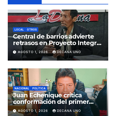
LOCAL
OTROS
Central de barrios advierte
retrasos en Proyecto Integral
de Agua y Alcantarillado para
AGOSTO 1, 2026
DECANA UNO
Juliaca
NACIONAL
POLÍTICA
Juan Echenique critica
conformación del primer
gabinete ministerial de Keiko
AGOSTO 1, 2026
DECANA UNO
Fujimori