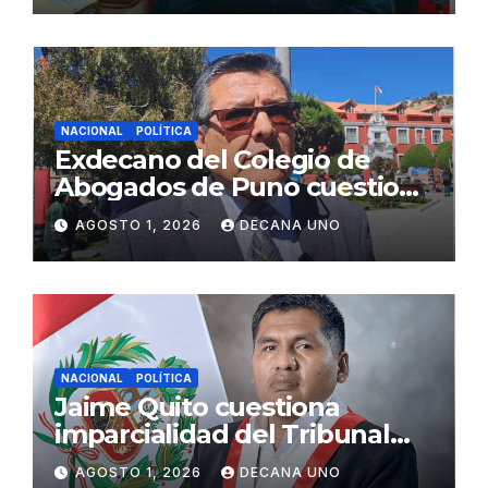
NACIONAL
POLÍTICA
Exdecano del Colegio de
Abogados de Puno cuestiona
propuestas sobre seguridad
AGOSTO 1, 2026
DECANA UNO
ciudadana
NACIONAL
POLÍTICA
Jaime Quito cuestiona
imparcialidad del Tribunal
Constitucional tras liberación
AGOSTO 1, 2026
DECANA UNO