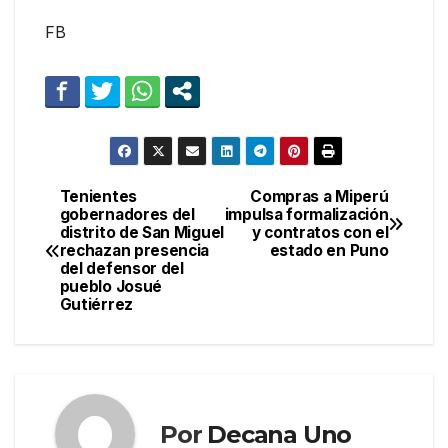
FB
Tenientes
Compras a Miperú
Navegación
gobernadores del
impulsa formalización
distrito de San Miguel
y contratos con el
de
rechazan presencia
estado en Puno
del defensor del
entradas
pueblo Josué
Gutiérrez
Por
Decana Uno