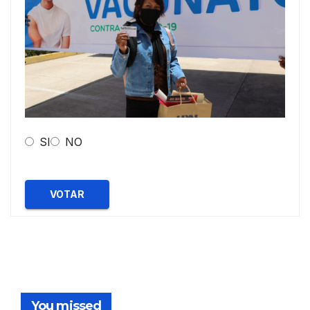
SI
NO
VOTAR
You missed