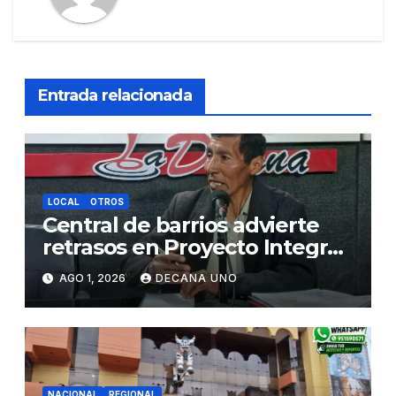
Entrada relacionada
LOCAL
OTROS
Central de barrios advierte
retrasos en Proyecto Integral
de Agua y Alcantarillado para
AGO 1, 2026
DECANA UNO
Juliaca
NACIONAL
REGIONAL