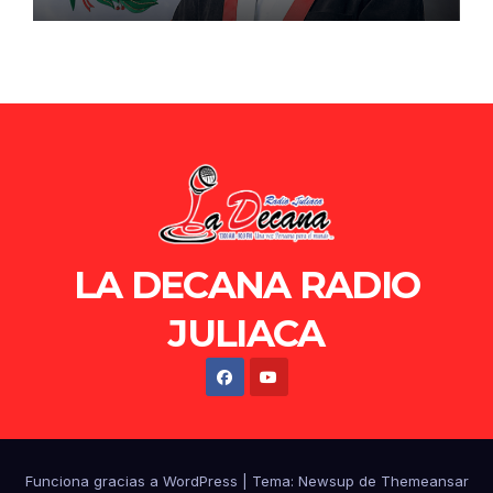
de Ollanta Humala
LA DECANA RADIO
JULIACA
Funciona gracias a WordPress
|
Tema: Newsup de
Themeansar