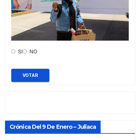
SI
NO
VOTAR
Crónica Del 9 De Enero – Juliaca