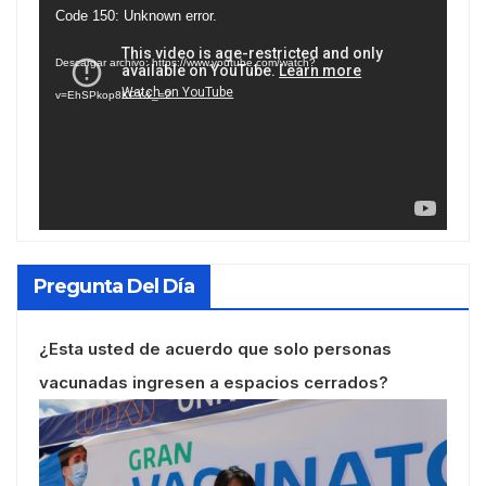
Reproductor
Code 150: Unknown error.
de
Descargar archivo: https://www.youtube.com/watch?
vídeo
v=EhSPkop8KPY&_=2
Pregunta Del Día
¿Esta usted de acuerdo que solo personas
vacunadas ingresen a espacios cerrados?