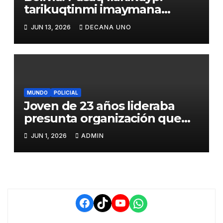
tarikuqtinmi imaymana
mihuykunata ñan patakunapi
JUN 13, 2026
DECANA UNO
hich’arparishanku
MUNDO
POLICIAL
Joven de 23 años lideraba
presunta organización que
robaba vehículos tras captar
JUN 1, 2026
ADMIN
clientes por redes sociales
Facebook
TikTok
YouTube
WhatsApp