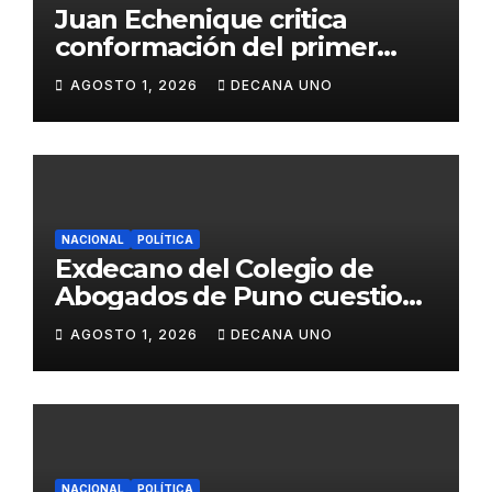
Juan Echenique critica
conformación del primer
gabinete ministerial de Keiko
AGOSTO 1, 2026
DECANA UNO
Fujimori
NACIONAL
POLÍTICA
Exdecano del Colegio de
Abogados de Puno cuestiona
propuestas sobre seguridad
AGOSTO 1, 2026
DECANA UNO
ciudadana
NACIONAL
POLÍTICA