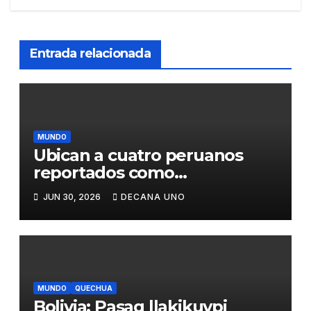
Entrada relacionada
MUNDO
Ubican a cuatro peruanos
reportados como
desaparecidos tras los
JUN 30, 2026
DECANA UNO
terremotos de Venezuela,
informa Cancillería
MUNDO
QUECHUA
Bolivia: Pasaq llakikuypi