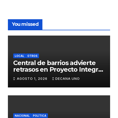
You missed
LOCAL
OTROS
Central de barrios advierte
retrasos en Proyecto Integral
de Agua y Alcantarillado para
AGOSTO 1, 2026
DECANA UNO
Juliaca
NACIONAL
POLÍTICA