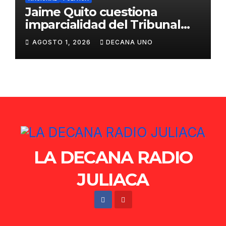
Jaime Quito cuestiona
imparcialidad del Tribunal
Constitucional tras liberación
AGOSTO 1, 2026
DECANA UNO
de Ollanta Humala
LA DECANA RADIO
JULIACA