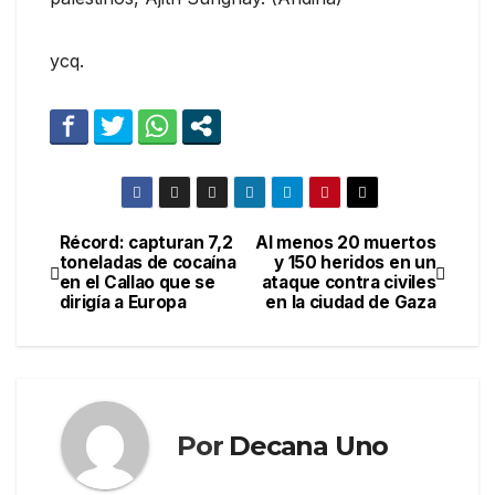
ycq.
Récord: capturan 7,2
Al menos 20 muertos
Navegación
toneladas de cocaína
y 150 heridos en un
en el Callao que se
ataque contra civiles
de
dirigía a Europa
en la ciudad de Gaza
entradas
Por
Decana Uno