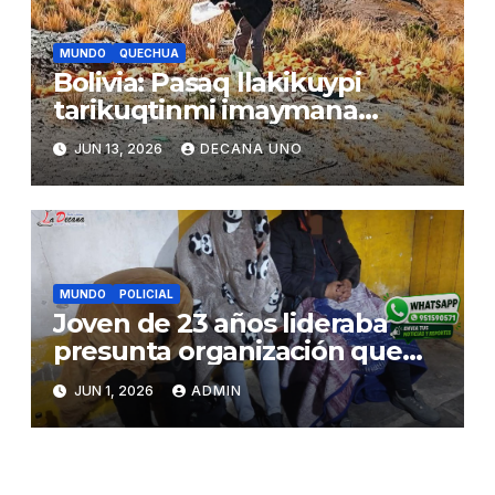
MUNDO
QUECHUA
Bolivia: Pasaq llakikuypi
tarikuqtinmi imaymana
mihuykunata ñan patakunapi
JUN 13, 2026
DECANA UNO
hich’arparishanku
MUNDO
POLICIAL
Joven de 23 años lideraba
presunta organización que
robaba vehículos tras captar
JUN 1, 2026
ADMIN
clientes por redes sociales