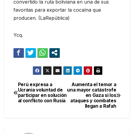
convertido la ruta boliviana en una de sus
favoritas para exportar la cocaína que
producen. (LaRepública)
Ycq.
Perú expresa a
Aumenta el temor a
Navegación
Ucrania voluntad de
una mayor catástrofe
participar en solución
en Gaza si los
de
al conflicto con Rusia
ataques y combates
llegan a Rafah
entradas