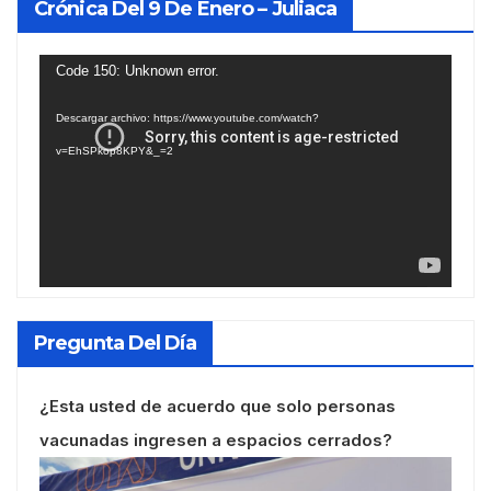
Crónica Del 9 De Enero – Juliaca
Reproductor
Code 150: Unknown error.
de
Descargar archivo: https://www.youtube.com/watch?
vídeo
v=EhSPkop8KPY&_=2
Pregunta Del Día
¿Esta usted de acuerdo que solo personas
vacunadas ingresen a espacios cerrados?