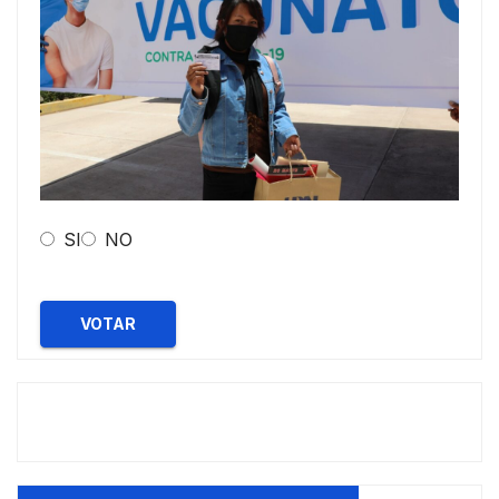
SI
NO
VOTAR