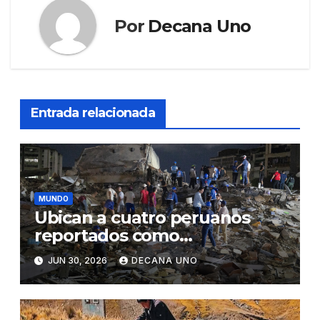
Por
Decana Uno
Entrada relacionada
MUNDO
Ubican a cuatro peruanos
reportados como
desaparecidos tras los
JUN 30, 2026
DECANA UNO
terremotos de Venezuela,
informa Cancillería