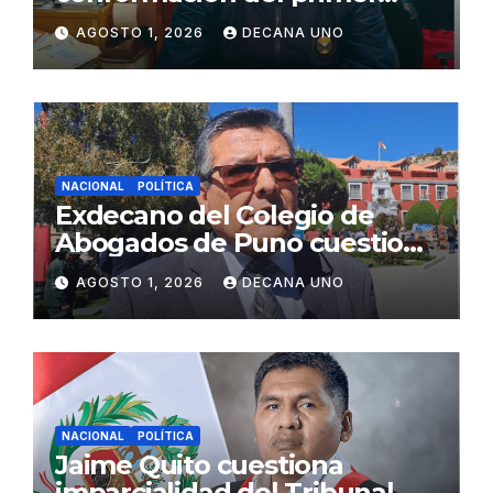
gabinete ministerial de Keiko
AGOSTO 1, 2026
DECANA UNO
Fujimori
NACIONAL
POLÍTICA
Exdecano del Colegio de
Abogados de Puno cuestiona
propuestas sobre seguridad
AGOSTO 1, 2026
DECANA UNO
ciudadana
NACIONAL
POLÍTICA
Jaime Quito cuestiona
imparcialidad del Tribunal