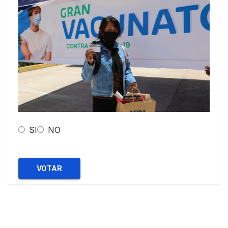
SI
NO
VOTAR