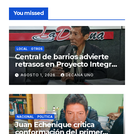
You missed
LOCAL
OTROS
Central de barrios advierte
retrasos en Proyecto Integral
de Agua y Alcantarillado para
AGOSTO 1, 2026
DECANA UNO
Juliaca
NACIONAL
POLÍTICA
Juan Echenique critica
conformación del primer