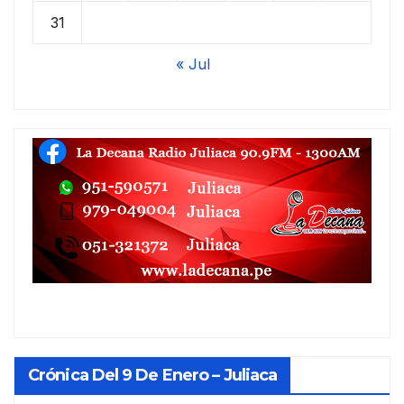
31
« Jul
Crónica Del 9 De Enero – Juliaca