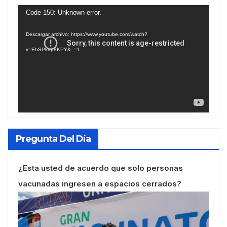
Reproductor
Code 150: Unknown error.
de
Descargar archivo: https://www.youtube.com/watch?
vídeo
v=EhSPkop8KPY&_=1
Pregunta Del Día
¿Esta usted de acuerdo que solo personas
vacunadas ingresen a espacios cerrados?