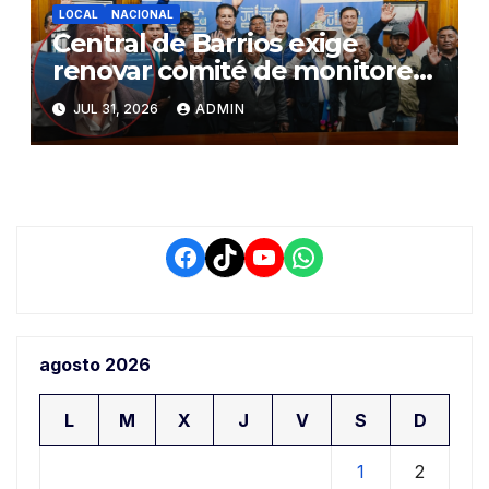
LOCAL
NACIONAL
Central de Barrios exige
renovar comité de monitoreo
del PIAA por presuntos
JUL 31, 2026
ADMIN
conflictos de interés y
retrasos
Facebook
TikTok
YouTube
WhatsApp
agosto 2026
L
M
X
J
V
S
D
1
2