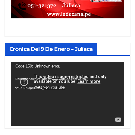
Crónica Del 9 De Enero – Juliaca
Reproductor
Code 150: Unknown error.
de
Descargar archivo: https://www.youtube.com/watch?
vídeo
v=EhSPkop8KPY&_=1