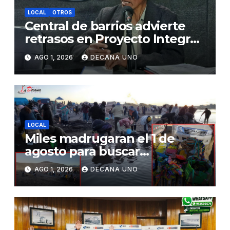
LOCAL
OTROS
Central de barrios advierte
retrasos en Proyecto Integral
de Agua y Alcantarillado para
AGO 1, 2026
DECANA UNO
Juliaca
LOCAL
Miles madrugaran el 1 de
agosto para buscar
piedrecillas en los ríos y
AGO 1, 2026
DECANA UNO
realizar la challa por la
riqueza y la prosperidad