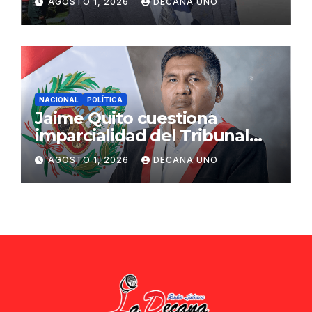
AGOSTO 1, 2026
DECANA UNO
ciudadana
NACIONAL
POLÍTICA
Jaime Quito cuestiona
imparcialidad del Tribunal
Constitucional tras liberación
AGOSTO 1, 2026
DECANA UNO
de Ollanta Humala