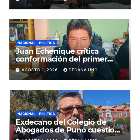
Juliaca
NACIONAL
POLÍTICA
Juan Echenique critica
conformación del primer
gabinete ministerial de Keiko
AGOSTO 1, 2026
DECANA UNO
Fujimori
NACIONAL
POLÍTICA
Exdecano del Colegio de
Abogados de Puno cuestiona
propuestas sobre seguridad