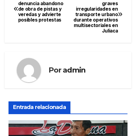
Navegación
denuncia abandono
graves
de obra de pistas y
irregularidades en
de
veredas y advierte
transporte urbano
posibles protestas
durante operativos
entradas
multisectoriales en
Juliaca
Por
admin
Entrada relacionada