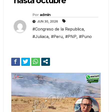
hasta octubre
Por
admin
JUN 30, 2026
#Congreso de la Republica
,
#Juliaca
,
#Peru
,
#PNP
,
#Puno