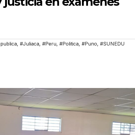
y justicia en exámenes
publica
,
#Juliaca
,
#Peru
,
#Politica
,
#Puno
,
#SUNEDU