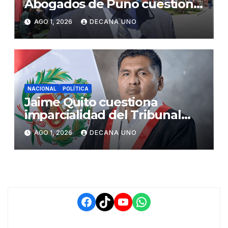
Abogados de Puno cuestiona
propuestas sobre seguridad
AGO 1, 2026
DECANA UNO
ciudadana
NACIONAL
POLÍTICA
Jaime Quito cuestiona
imparcialidad del Tribunal
Constitucional tras liberación
AGO 1, 2026
DECANA UNO
de Ollanta Humala
Facebook
TikTok
YouTube
WhatsApp