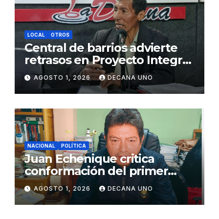
LOCAL
OTROS
Central de barrios advierte
retrasos en Proyecto Integral
de Agua y Alcantarillado para
AGOSTO 1, 2026
DECANA UNO
Juliaca
NACIONAL
POLÍTICA
Juan Echenique critica
conformación del primer
gabinete ministerial de Keiko
AGOSTO 1, 2026
DECANA UNO
Fujimori