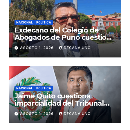
NACIONAL
POLÍTICA
Exdecano del Colegio de
Abogados de Puno cuestiona
propuestas sobre seguridad
AGOSTO 1, 2026
DECANA UNO
ciudadana
NACIONAL
POLÍTICA
Jaime Quito cuestiona
imparcialidad del Tribunal
Constitucional tras liberación
AGOSTO 1, 2026
DECANA UNO
de Ollanta Humala