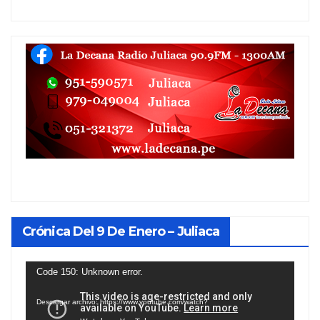
Crónica Del 9 De Enero – Juliaca
Reproductor
Code 150: Unknown error.
de
Descargar archivo: https://www.youtube.com/watch?
vídeo