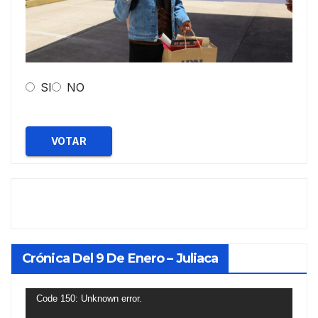
SI
NO
VOTAR
Crónica Del 9 De Enero – Juliaca
Reproductor
Code 150: Unknown error.