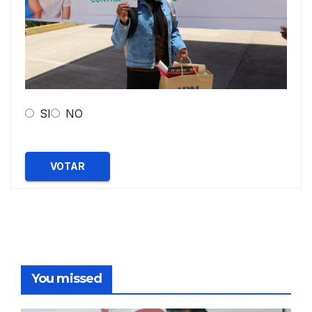
SI
NO
VOTAR
You missed