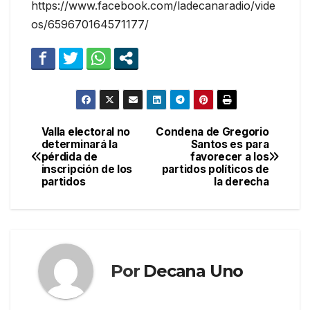
https://www.facebook.com/ladecanaradio/vide
os/659670164571177/
Valla electoral no
Condena de Gregorio
Navegación
determinará la
Santos es para
pérdida de
favorecer a los
de
inscripción de los
partidos políticos de
partidos
la derecha
entradas
Por
Decana Uno