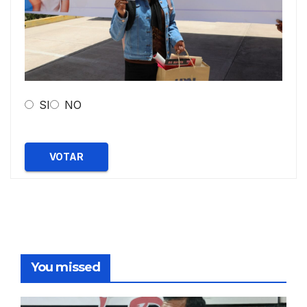
SI
NO
VOTAR
You missed