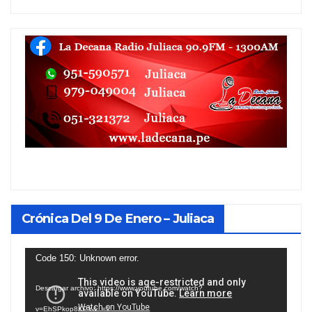
Crónica Del 9 De Enero – Juliaca
Reproductor
Code 150: Unknown error.
de
Descargar archivo: https://www.youtube.com/watch?
vídeo
v=EhSPkop8KPY&_=1