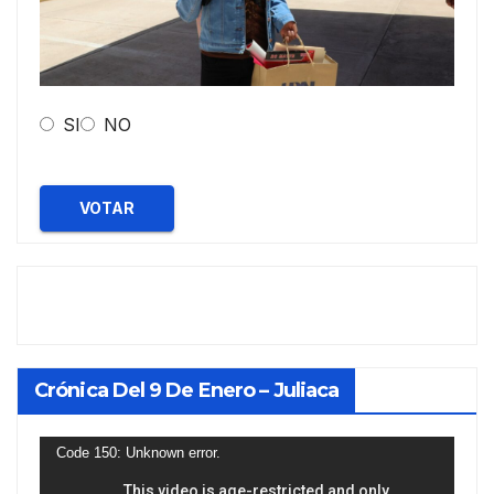
SI
NO
VOTAR
Crónica Del 9 De Enero – Juliaca
Reproductor
Code 150: Unknown error.
de