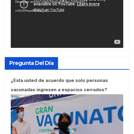
Descargar archivo: https://www.youtube.com/watch?
vídeo
v=EhSPkop8KPY&_=2
Pregunta Del Día
¿Esta usted de acuerdo que solo personas
vacunadas ingresen a espacios cerrados?