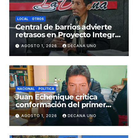
LOCAL
OTROS
Central de barrios advierte
retrasos en Proyecto Integral
de Agua y Alcantarillado para
AGOSTO 1, 2026
DECANA UNO
Juliaca
NACIONAL
POLÍTICA
Juan Echenique critica
conformación del primer
gabinete ministerial de Keiko
AGOSTO 1, 2026
DECANA UNO
Fujimori