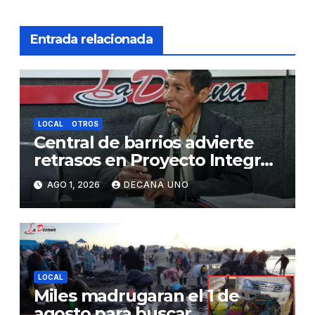
Entrada relacionada
LOCAL
OTROS
Central de barrios advierte
retrasos en Proyecto Integral
de Agua y Alcantarillado para
AGO 1, 2026
DECANA UNO
Juliaca
LOCAL
Miles madrugaran el 1 de
agosto para buscar