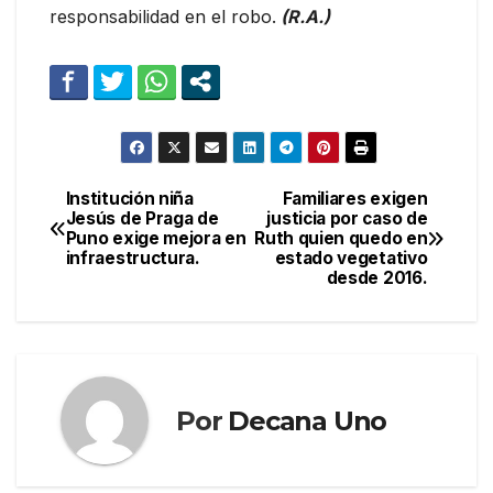
responsabilidad en el robo.
(R.A.)
Institución niña
Familiares exigen
Navegación
Jesús de Praga de
justicia por caso de
Puno exige mejora en
Ruth quien quedo en
de
infraestructura.
estado vegetativo
desde 2016.
entradas
Por
Decana Uno