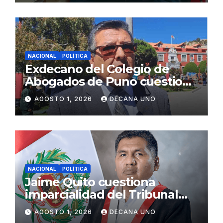
NACIONAL
POLÍTICA
Exdecano del Colegio de
Abogados de Puno cuestiona
propuestas sobre seguridad
AGOSTO 1, 2026
DECANA UNO
ciudadana
NACIONAL
POLÍTICA
Jaime Quito cuestiona
imparcialidad del Tribunal
Constitucional tras liberación
AGOSTO 1, 2026
DECANA UNO
de Ollanta Humala