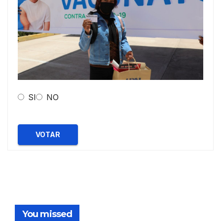
SI
NO
VOTAR
You missed