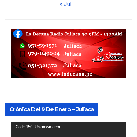
« Jul
Crónica Del 9 De Enero – Juliaca
Reproductor
Code 150: Unknown error.
de