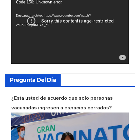
Reproductor
Code 150: Unknown error.
de
Descargar archivo: https://www.youtube.com/watch?
vídeo
v=EhSPkop8KPY&_=2
Pregunta Del Día
¿Esta usted de acuerdo que solo personas
vacunadas ingresen a espacios cerrados?