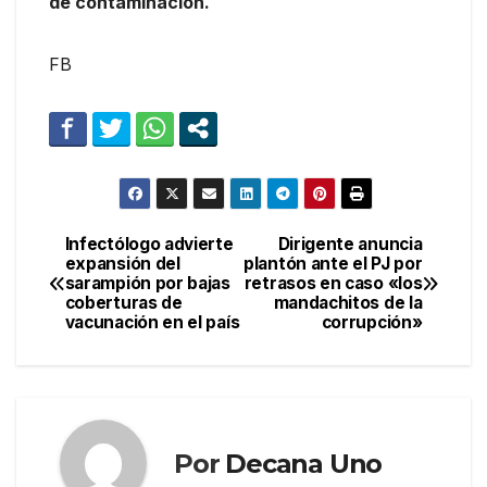
de contaminación.
FB
Infectólogo advierte
Dirigente anuncia
Navegación
expansión del
plantón ante el PJ por
sarampión por bajas
retrasos en caso «los
de
coberturas de
mandachitos de la
vacunación en el país
corrupción»
entradas
Por
Decana Uno