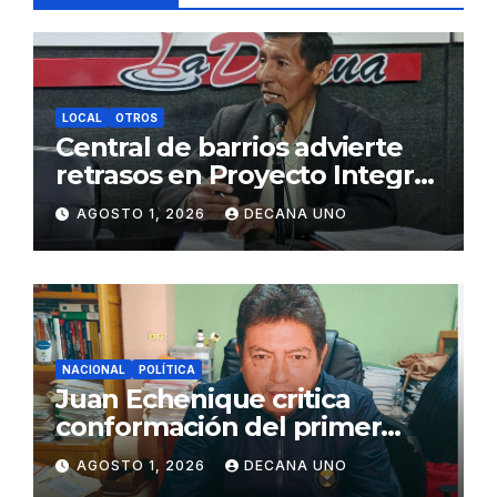
LOCAL
OTROS
Central de barrios advierte
retrasos en Proyecto Integral
de Agua y Alcantarillado para
AGOSTO 1, 2026
DECANA UNO
Juliaca
NACIONAL
POLÍTICA
Juan Echenique critica
conformación del primer
gabinete ministerial de Keiko
AGOSTO 1, 2026
DECANA UNO
Fujimori