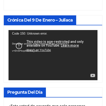
Crónica Del 9 De Enero – Juliaca
Reproductor
Code 150: Unknown error.
de
Descargar archivo: https://www.youtube.com/watch?
vídeo
v=EhSPkop8KPY&_=2
Pregunta Del Día
¿Esta usted de acuerdo que solo personas