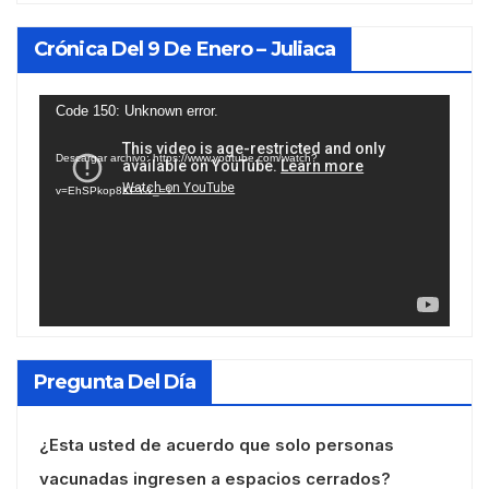
Crónica Del 9 De Enero – Juliaca
Reproductor
Code 150: Unknown error.
de
Descargar archivo: https://www.youtube.com/watch?
vídeo
v=EhSPkop8KPY&_=1
Pregunta Del Día
¿Esta usted de acuerdo que solo personas
vacunadas ingresen a espacios cerrados?