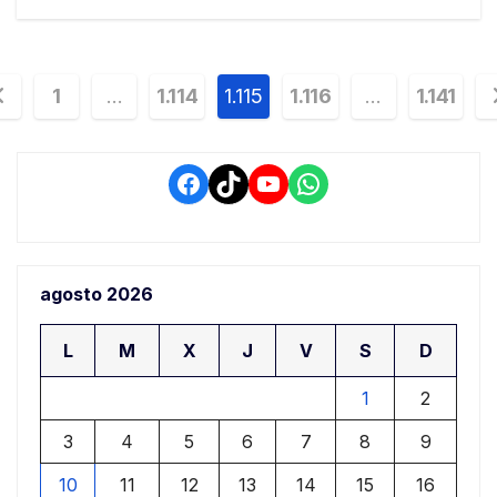
avegación
1
…
1.114
1.115
1.116
…
1.141
e
ntradas
Facebook
TikTok
YouTube
WhatsApp
agosto 2026
L
M
X
J
V
S
D
1
2
3
4
5
6
7
8
9
10
11
12
13
14
15
16