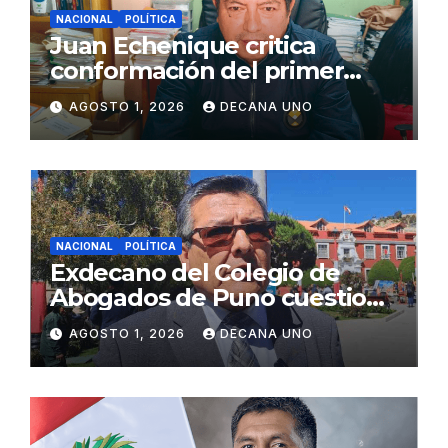
NACIONAL
POLÍTICA
Juan Echenique critica
conformación del primer
gabinete ministerial de Keiko
AGOSTO 1, 2026
DECANA UNO
Fujimori
NACIONAL
POLÍTICA
Exdecano del Colegio de
Abogados de Puno cuestiona
propuestas sobre seguridad
AGOSTO 1, 2026
DECANA UNO
ciudadana