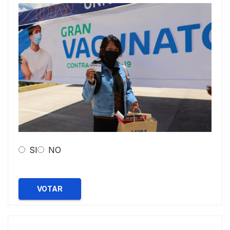
SI
NO
VOTAR