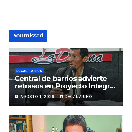
You missed
LOCAL
OTROS
Central de barrios advierte
retrasos en Proyecto Integral
de Agua y Alcantarillado para
AGOSTO 1, 2026
DECANA UNO
Juliaca