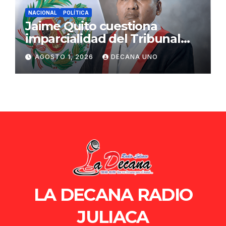
NACIONAL
POLÍTICA
Jaime Quito cuestiona
imparcialidad del Tribunal
Constitucional tras liberación
AGOSTO 1, 2026
DECANA UNO
de Ollanta Humala
LA DECANA RADIO
JULIACA