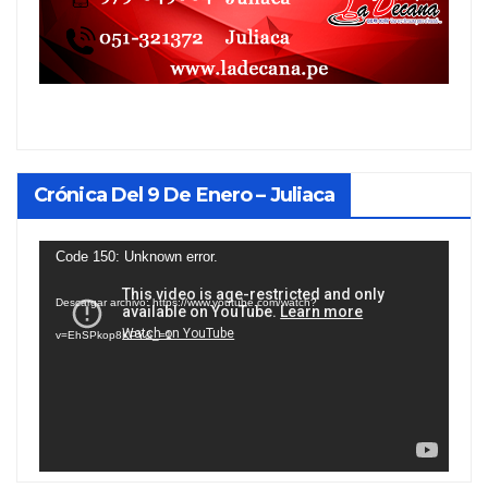
Crónica Del 9 De Enero – Juliaca
Reproductor
Code 150: Unknown error.
de
Descargar archivo: https://www.youtube.com/watch?
vídeo
v=EhSPkop8KPY&_=1