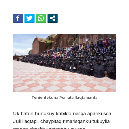
Tenientekuna Pomata llaqtamanta
Uk hatun huñukuy kabildo nesqa aparikusqa
Juli llaqtapi, chaypitaq rimarisqanku tukuylla