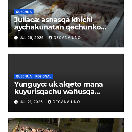
QUECHUA
Juliaca: asnasqa khichi
aychakunatan qechunko
qhatuna wasikunamanta
JUL 26, 2026
DECANA UNO
QUECHUA
REGIONAL
Yunguyo: uk alqeto mana
kuyurisqachu wañusqa
uywaqnimpaq larunmanta
JUL 21, 2026
DECANA UNO