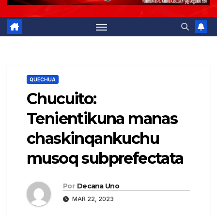
QUECHUA
Chucuito:
Tenientikuna manas
chaskinqankuchu
musoq subprefectata
Por
Decana Uno
MAR 22, 2023