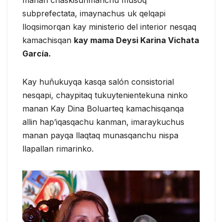
manan chaskisunmanchu musoq
subprefectata, imaynachus uk qelqapi
lloqsimorqan kay ministerio del interior nesqaq
kamachisqan
kay mama Deysi Karina Vichata
García.
Kay huñukuyqa kasqa salón consistorial
nesqapi, chaypitaq tukuytenientekuna ninko
manan Kay Dina Boluarteq kamachisqanqa
allin hap’iqasqachu kanman, imaraykuchus
manan payqa llaqtaq munasqanchu nispa
llapallan rimarinko.