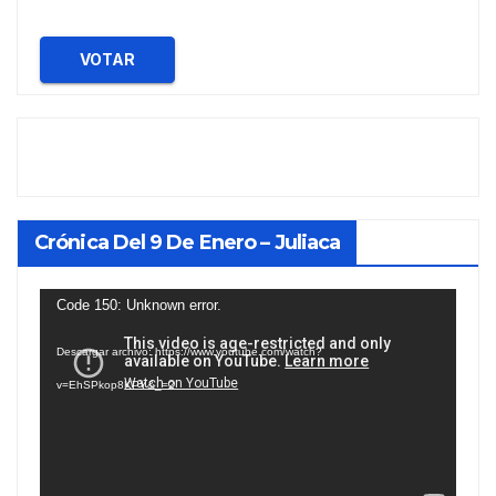
VOTAR
Crónica Del 9 De Enero – Juliaca
Reproductor
Code 150: Unknown error.
de
Descargar archivo: https://www.youtube.com/watch?
vídeo
v=EhSPkop8KPY&_=2