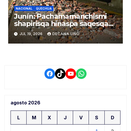
NACIONAL
QUECHUA
Junín: Pachamamanchismi
shapirisqa hinaspa saqesqa
wañusqakunata
JUL 19, 2026
DECANA UNO
Facebook
TikTok
YouTube
WhatsApp
agosto 2026
L
M
X
J
V
S
D