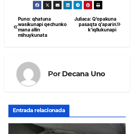
Puno: qhatuna
Juliaca: Q’opakuna
Navegación
wasikunapi qechunko
pasaqta q’aparin
mana allin
k’iqllukunapi
de
mihuykunata
entradas
Por
Decana Uno
Entrada relacionada