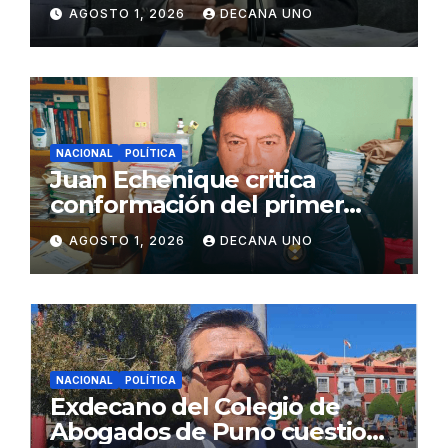
de Agua y Alcantarillado para
AGOSTO 1, 2026
DECANA UNO
Juliaca
NACIONAL
POLÍTICA
Juan Echenique critica
conformación del primer
gabinete ministerial de Keiko
AGOSTO 1, 2026
DECANA UNO
Fujimori
NACIONAL
POLÍTICA
Exdecano del Colegio de
Abogados de Puno cuestiona