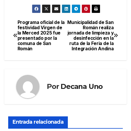
Programa oficial de la
Municipalidad de San
Navegación
festividad Virgen de
Román realiza
la Merced 2025 fue
jornada de limpieza y
de
presentado por la
desinfección en la
comuna de San
ruta de la Feria de la
entradas
Román
Integración Andina
Por
Decana Uno
Entrada relacionada