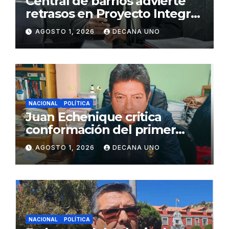
Central de barrios advierte
retrasos en Proyecto Integral
de Agua y Alcantarillado para
AGOSTO 1, 2026
DECANA UNO
Juliaca
NACIONAL
POLÍTICA
Juan Echenique critica
conformación del primer
gabinete ministerial de Keiko
AGOSTO 1, 2026
DECANA UNO
Fujimori
NACIONAL
POLÍTICA