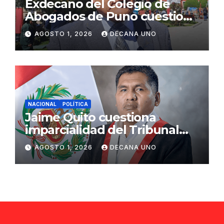
Exdecano del Colegio de
Abogados de Puno cuestiona
propuestas sobre seguridad
AGOSTO 1, 2026
DECANA UNO
ciudadana
NACIONAL
POLÍTICA
Jaime Quito cuestiona
imparcialidad del Tribunal
Constitucional tras liberación
AGOSTO 1, 2026
DECANA UNO
de Ollanta Humala