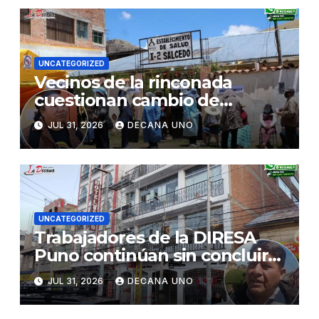
UNCATEGORIZED
Vecinos de la rinconada
cuestionan cambio de
decisión sobre certificado de
JUL 31, 2026
DECANA UNO
posesión otorgado a centro
de salud
UNCATEGORIZED
Trabajadores de la DIRESA
Puno continúan sin concluir
su instalación en nuevos
JUL 31, 2026
DECANA UNO
locales