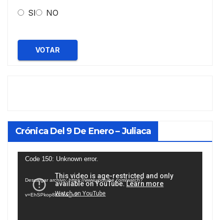
SI
NO
VOTAR
Crónica Del 9 De Enero – Juliaca
Reproductor
Code 150: Unknown error.
de
Descargar archivo: https://www.youtube.com/watch?
vídeo
v=EhSPkop8KPY&_=2