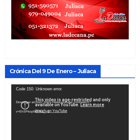
Crónica Del 9 De Enero – Juliaca
Reproductor
Code 150: Unknown error.
de
Descargar archivo: https://www.youtube.com/watch?
vídeo
v=EhSPkop8KPY&_=1