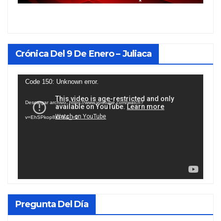
Crónica Del 9 De Enero – Juliaca
Reproductor
Code 150: Unknown error.
de
Descargar archivo: https://www.youtube.com/watch?
vídeo
v=EhSPkop8KPY&_=1
Pregunta Del Día