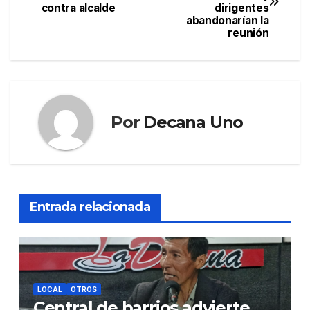
de
contra alcalde
dirigentes
abandonarían la
entradas
reunión
Por
Decana Uno
Entrada relacionada
LOCAL
OTROS
Central de barrios advierte