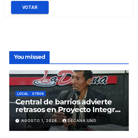
VOTAR
You missed
LOCAL
OTROS
Central de barrios advierte
retrasos en Proyecto Integral
de Agua y Alcantarillado para
AGOSTO 1, 2026
DECANA UNO
Juliaca