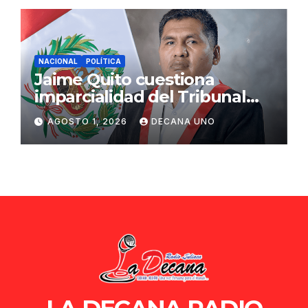
NACIONAL
POLÍTICA
Jaime Quito cuestiona
imparcialidad del Tribunal
Constitucional tras liberación
AGOSTO 1, 2026
DECANA UNO
de Ollanta Humala