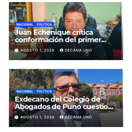
NACIONAL
POLÍTICA
Juan Echenique critica
conformación del primer
gabinete ministerial de Keiko
AGOSTO 1, 2026
DECANA UNO
Fujimori
NACIONAL
POLÍTICA
Exdecano del Colegio de
Abogados de Puno cuestiona
propuestas sobre seguridad
AGOSTO 1, 2026
DECANA UNO
ciudadana