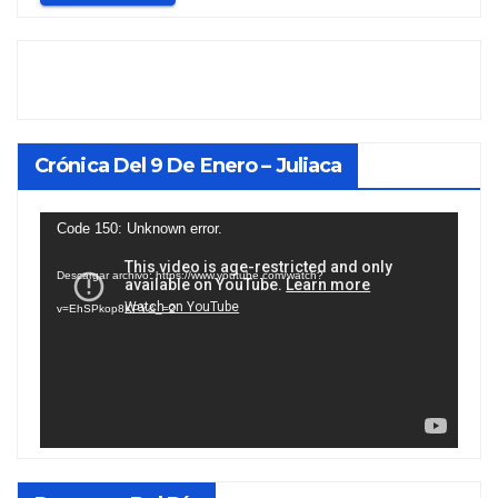
Crónica Del 9 De Enero – Juliaca
Reproductor
Code 150: Unknown error.
de
Descargar archivo: https://www.youtube.com/watch?
vídeo
v=EhSPkop8KPY&_=2