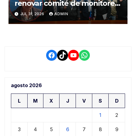
renovar comité de monitoreo
del PIAA por presuntos
JUL 31, 2026
ADMIN
conflictos de interés y
retrasos
Facebook
TikTok
YouTube
WhatsApp
agosto 2026
L
M
X
J
V
S
D
1
2
3
4
5
6
7
8
9