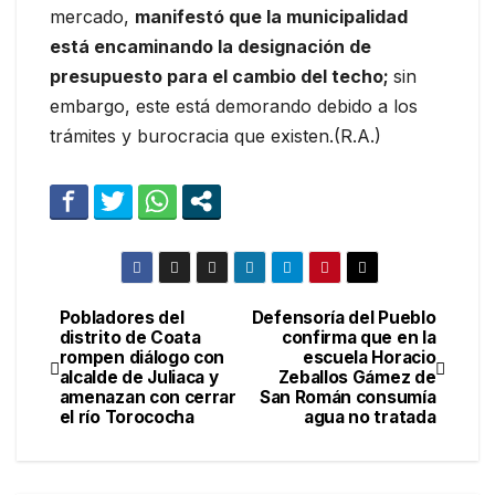
mercado,
manifestó que la municipalidad
está encaminando la designación de
presupuesto para el cambio del techo;
sin
embargo, este está demorando debido a los
trámites y burocracia que existen.(R.A.)
Pobladores del
Defensoría del Pueblo
Navegación
distrito de Coata
confirma que en la
rompen diálogo con
escuela Horacio
de
alcalde de Juliaca y
Zeballos Gámez de
amenazan con cerrar
San Román consumía
entradas
el río Torococha
agua no tratada