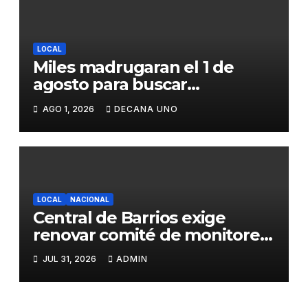
LOCAL
Miles madrugaran el 1 de
agosto para buscar
piedrecillas en los ríos y
AGO 1, 2026
DECANA UNO
realizar la challa por la
riqueza y la prosperidad
LOCAL
NACIONAL
Central de Barrios exige
renovar comité de monitoreo
del PIAA por presuntos
JUL 31, 2026
ADMIN
conflictos de interés y
retrasos