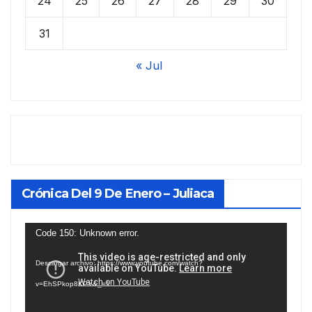
24
25
26
27
28
29
30
31
« Jul
Crónica Del 9 De Enero – Juliaca
Reproductor
Code 150: Unknown error.
de
Descargar archivo: https://www.youtube.com/watch?
vídeo
v=EhSPkop8KPY&_=1