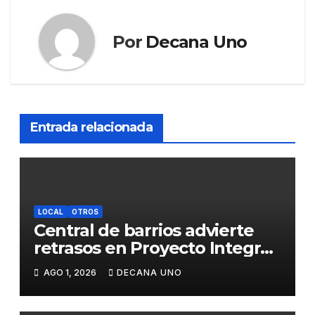
Por
Decana Uno
Entrada relacionada
LOCAL
OTROS
Central de barrios advierte
retrasos en Proyecto Integral
de Agua y Alcantarillado para
AGO 1, 2026
DECANA UNO
Juliaca