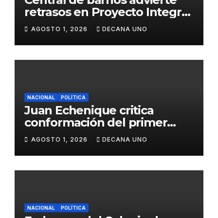
retrasos en Proyecto Integral
de Agua y Alcantarillado para
AGOSTO 1, 2026
DECANA UNO
Juliaca
NACIONAL
POLÍTICA
Juan Echenique critica
conformación del primer
gabinete ministerial de Keiko
AGOSTO 1, 2026
DECANA UNO
Fujimori
NACIONAL
POLÍTICA