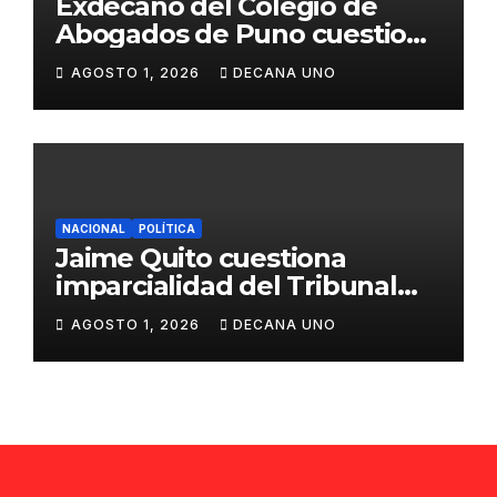
Exdecano del Colegio de
Abogados de Puno cuestiona
propuestas sobre seguridad
AGOSTO 1, 2026
DECANA UNO
ciudadana
NACIONAL
POLÍTICA
Jaime Quito cuestiona
imparcialidad del Tribunal
Constitucional tras liberación
AGOSTO 1, 2026
DECANA UNO
de Ollanta Humala