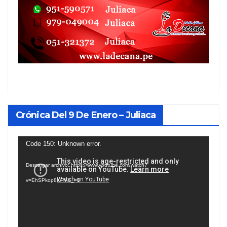
Crónica Del 9 De Enero – Juliaca
Reproductor
Code 150: Unknown error.
de
Descargar archivo: https://www.youtube.com/watch?
vídeo
v=EhSPkop8KPY&_=1