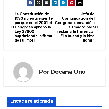
La Constitución de
Jefa de
Navegación
1993 no está vigente
Comunicación del
porque en el 2001 el
Congreso demandó a
de
Congreso aprobó la
su madre para
Ley 27600
reclamarle herencia:
entradas
suprimiendo la firma
“La buscó y la hizo
de Fujimori.
llorar”
Por
Decana Uno
Entrada relacionada