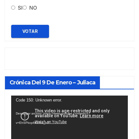
SI
NO
VOTAR
Crónica Del 9 De Enero – Juliaca
Reproductor
Code 150: Unknown error.
de
Descargar archivo: https://www.youtube.com/watch?
vídeo
v=EhSPkop8KPY&_=2