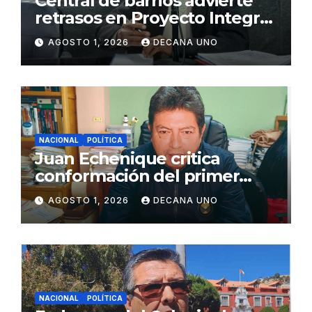
Central de barrios advierte
retrasos en Proyecto Integral
de Agua y Alcantarillado para
AGOSTO 1, 2026
DECANA UNO
Juliaca
NACIONAL
POLÍTICA
Juan Echenique critica
conformación del primer
gabinete ministerial de Keiko
AGOSTO 1, 2026
DECANA UNO
Fujimori
NACIONAL
POLÍTICA