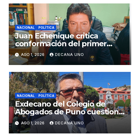
NACIONAL
POLÍTICA
Juan Echenique critica
conformación del primer
gabinete ministerial de Keiko
AGO 1, 2026
DECANA UNO
Fujimori
NACIONAL
POLÍTICA
Exdecano del Colegio de
Abogados de Puno cuestiona
propuestas sobre seguridad
AGO 1, 2026
DECANA UNO
ciudadana