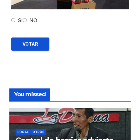
SI
NO
VOTAR
You missed
LOCAL
OTROS