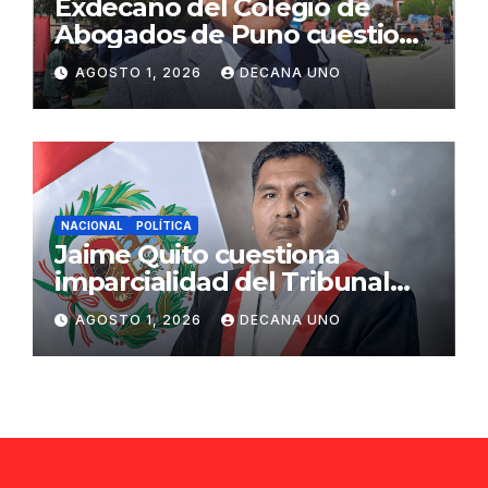
Exdecano del Colegio de
Abogados de Puno cuestiona
propuestas sobre seguridad
AGOSTO 1, 2026
DECANA UNO
ciudadana
NACIONAL
POLÍTICA
Jaime Quito cuestiona
imparcialidad del Tribunal
Constitucional tras liberación
AGOSTO 1, 2026
DECANA UNO
de Ollanta Humala