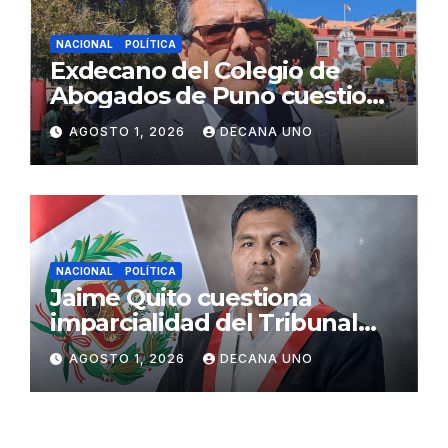
NACIONAL
POLÍTICA
Exdecano del Colegio de
Abogados de Puno cuestiona
propuestas sobre seguridad
AGOSTO 1, 2026
DECANA UNO
ciudadana
NACIONAL
POLÍTICA
Jaime Quito cuestiona
imparcialidad del Tribunal
Constitucional tras liberación
AGOSTO 1, 2026
DECANA UNO
de Ollanta Humala