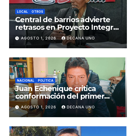
LOCAL
OTROS
Central de barrios advierte
retrasos en Proyecto Integral
de Agua y Alcantarillado para
AGOSTO 1, 2026
DECANA UNO
Juliaca
NACIONAL
POLÍTICA
Juan Echenique critica
conformación del primer
gabinete ministerial de Keiko
AGOSTO 1, 2026
DECANA UNO
Fujimori