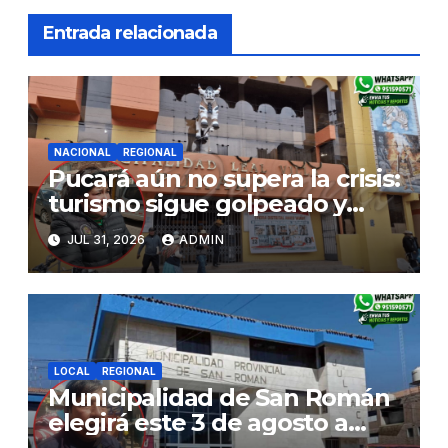
Entrada relacionada
NACIONAL
REGIONAL
Pucará aún no supera la crisis:
turismo sigue golpeado y
alcaldesa exige al nuevo
JUL 31, 2026
ADMIN
Gobierno fondos para obras
paralizadas
LOCAL
REGIONAL
Municipalidad de San Román
elegirá este 3 de agosto a
representantes del Comité