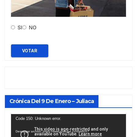
SI
NO
VOTAR
Crónica Del 9 De Enero – Juliaca
Reproductor
Code 150: Unknown error.
de
Descargar archivo: https://www.youtube.com/watch?
vídeo