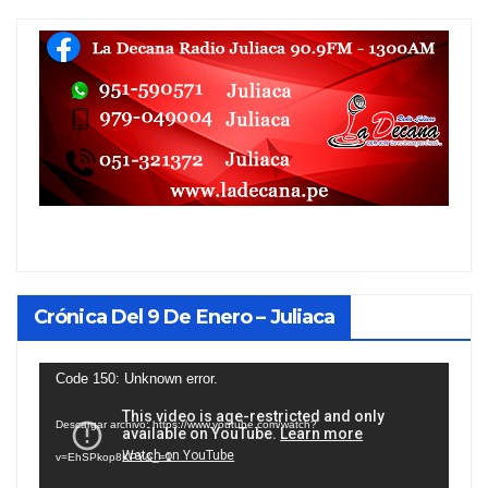
Crónica Del 9 De Enero – Juliaca
Reproductor
Code 150: Unknown error.
de
Descargar archivo: https://www.youtube.com/watch?
vídeo
v=EhSPkop8KPY&_=1