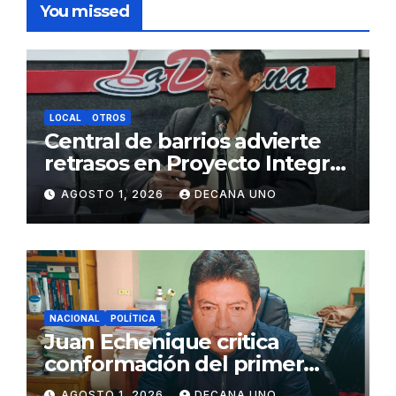
You missed
LOCAL
OTROS
Central de barrios advierte
retrasos en Proyecto Integral
de Agua y Alcantarillado para
AGOSTO 1, 2026
DECANA UNO
Juliaca
NACIONAL
POLÍTICA
Juan Echenique critica
conformación del primer
gabinete ministerial de Keiko
AGOSTO 1, 2026
DECANA UNO