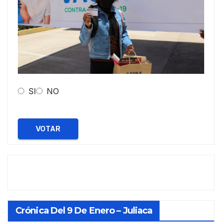
SI
NO
VOTAR
Crónica Del 9 De Enero – Juliaca