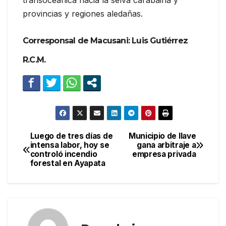
provincias y regiones aledañas.
Corresponsal de Macusani: Luis Gutiérrez
R.C.M.
Luego de tres días de
Municipio de Ilave
Navegación
intensa labor, hoy se
gana arbitraje a
controló incendio
empresa privada
de
forestal en Ayapata
entradas