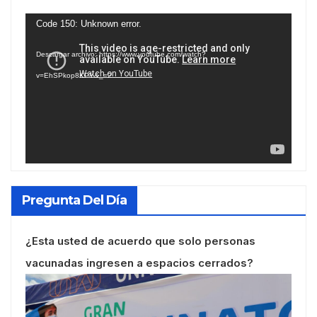
Reproductor
Code 150: Unknown error.
de
Descargar archivo: https://www.youtube.com/watch?
vídeo
v=EhSPkop8KPY&_=2
Pregunta Del Día
¿Esta usted de acuerdo que solo personas
vacunadas ingresen a espacios cerrados?