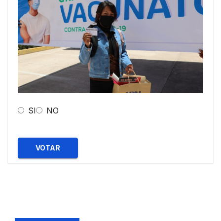
SI
NO
VOTAR