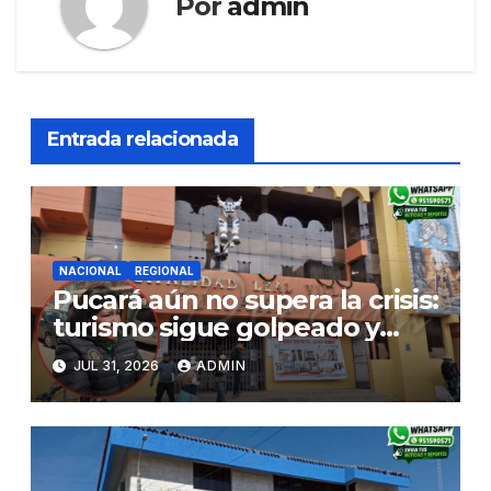
Por
admin
Entrada relacionada
NACIONAL
REGIONAL
Pucará aún no supera la crisis:
turismo sigue golpeado y
alcaldesa exige al nuevo
JUL 31, 2026
ADMIN
Gobierno fondos para obras
paralizadas