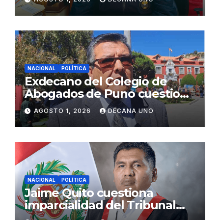
Fujimori
NACIONAL
POLÍTICA
Exdecano del Colegio de
Abogados de Puno cuestiona
propuestas sobre seguridad
AGOSTO 1, 2026
DECANA UNO
ciudadana
NACIONAL
POLÍTICA
Jaime Quito cuestiona
imparcialidad del Tribunal
Constitucional tras liberación