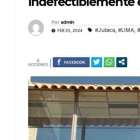
indefectiblemente 
Por
admin
#Juliaca
,
#LIMA
,
FEB 25, 2024
0