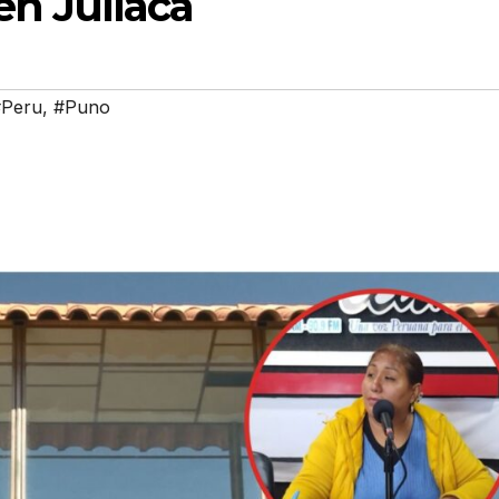
en Juliaca
#Peru
,
#Puno