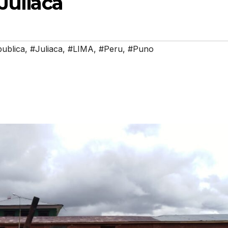
Juliaca
ublica
,
#Juliaca
,
#LIMA
,
#Peru
,
#Puno