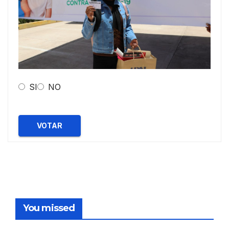
SI
NO
VOTAR
You missed