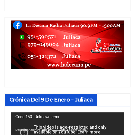
Crónica Del 9 De Enero – Juliaca
Reproductor
Code 150: Unknown error.
de
Descargar archivo: https://www.youtube.com/watch?
vídeo