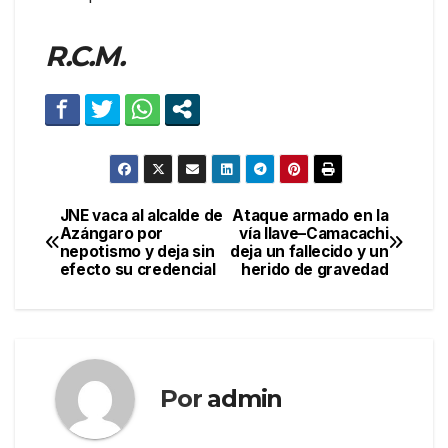
R.C.M.
JNE vaca al alcalde de
Ataque armado en la
Navegación
Azángaro por
vía Ilave–Camacachi
nepotismo y deja sin
deja un fallecido y un
de
efecto su credencial
herido de gravedad
entradas
Por
admin