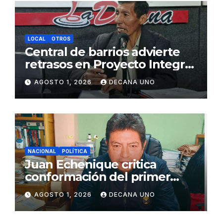
LOCAL
OTROS
Central de barrios advierte
retrasos en Proyecto Integral
de Agua y Alcantarillado para
AGOSTO 1, 2026
DECANA UNO
Juliaca
NACIONAL
POLÍTICA
Juan Echenique critica
conformación del primer
gabinete ministerial de Keiko
AGOSTO 1, 2026
DECANA UNO
Fujimori