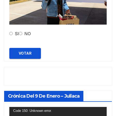
SI
NO
VOTAR
Crónica Del 9 De Enero – Juliaca
Reproductor
Code 150: Unknown error.