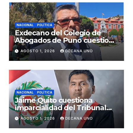
NACIONAL
POLÍTICA
Exdecano del Colegio de
Abogados de Puno cuestiona
propuestas sobre seguridad
AGOSTO 1, 2026
DECANA UNO
ciudadana
NACIONAL
POLÍTICA
Jaime Quito cuestiona
imparcialidad del Tribunal
Constitucional tras liberación
AGOSTO 1, 2026
DECANA UNO
de Ollanta Humala