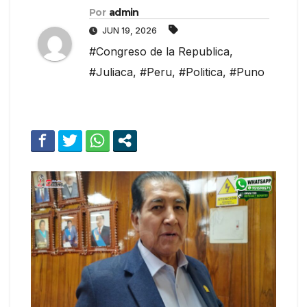
Por
admin
JUN 19, 2026
#Congreso de la Republica
,
#Juliaca
,
#Peru
,
#Politica
,
#Puno