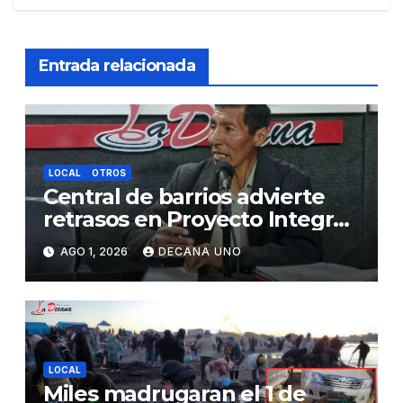
Entrada relacionada
LOCAL
OTROS
Central de barrios advierte
retrasos en Proyecto Integral
de Agua y Alcantarillado para
AGO 1, 2026
DECANA UNO
Juliaca
LOCAL
Miles madrugaran el 1 de