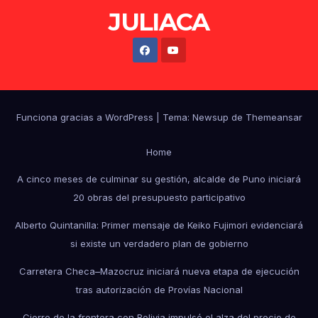
JULIACA
Funciona gracias a WordPress
|
Tema: Newsup de
Themeansar
Home
A cinco meses de culminar su gestión, alcalde de Puno iniciará
20 obras del presupuesto participativo
Alberto Quintanilla: Primer mensaje de Keiko Fujimori evidenciará
si existe un verdadero plan de gobierno
Carretera Checa–Mazocruz iniciará nueva etapa de ejecución
tras autorización de Provías Nacional
Cierre de la frontera con Bolivia impulsó el alza del precio de