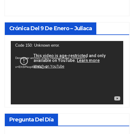
Crónica Del 9 De Enero – Juliaca
Reproductor
Code 150: Unknown error.
de
Descargar archivo: https://www.youtube.com/watch?
vídeo
v=EhSPkop8KPY&_=1
Pregunta Del Día