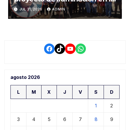
salida a Puno y alertan por
JUL 31, 2026
ADMIN
demora que pone en riesgo a
conductores
Facebook
TikTok
YouTube
WhatsApp
agosto 2026
L
M
X
J
V
S
D
1
2
3
4
5
6
7
8
9