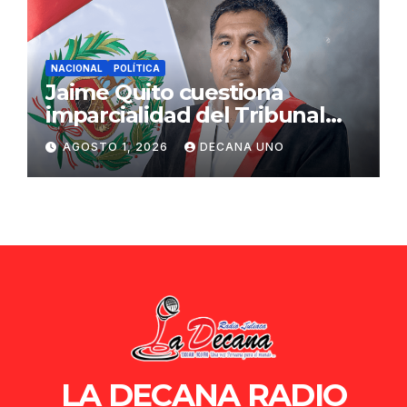
NACIONAL
POLÍTICA
Jaime Quito cuestiona
imparcialidad del Tribunal
Constitucional tras liberación
AGOSTO 1, 2026
DECANA UNO
de Ollanta Humala
LA DECANA RADIO