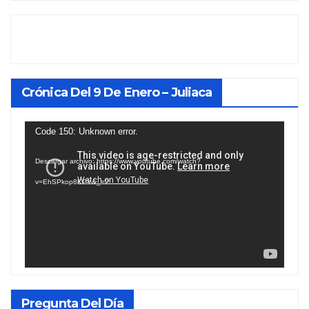
Crónica Del 9 De Enero – Juliaca
Reproductor
Code 150: Unknown error.
de
Descargar archivo: https://www.youtube.com/watch?
vídeo
v=EhSPkop8KPY&_=2
Pregunta Del Día