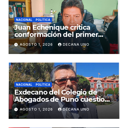
NACIONAL
POLÍTICA
Juan Echenique critica
conformación del primer
gabinete ministerial de Keiko
AGOSTO 1, 2026
DECANA UNO
Fujimori
NACIONAL
POLÍTICA
Exdecano del Colegio de
Abogados de Puno cuestiona
propuestas sobre seguridad
AGOSTO 1, 2026
DECANA UNO
ciudadana