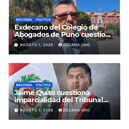
NACIONAL
POLÍTICA
Exdecano del Colegio de
Abogados de Puno cuestiona
propuestas sobre seguridad
AGOSTO 1, 2026
DECANA UNO
ciudadana
NACIONAL
POLÍTICA
Jaime Quito cuestiona
imparcialidad del Tribunal
Constitucional tras liberación
AGOSTO 1, 2026
DECANA UNO
de Ollanta Humala