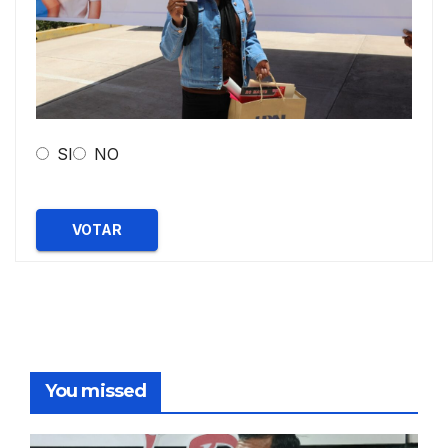
SI
NO
VOTAR
You missed