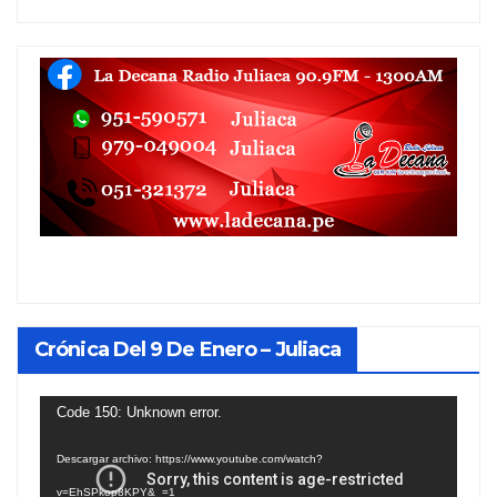
Crónica Del 9 De Enero – Juliaca
Reproductor
Code 150: Unknown error.
de
Descargar archivo: https://www.youtube.com/watch?
vídeo
v=EhSPkop8KPY&_=1