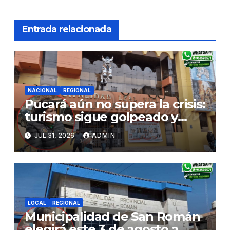
Entrada relacionada
NACIONAL
REGIONAL
Pucará aún no supera la crisis:
turismo sigue golpeado y
alcaldesa exige al nuevo
JUL 31, 2026
ADMIN
Gobierno fondos para obras
paralizadas
LOCAL
REGIONAL
Municipalidad de San Román
elegirá este 3 de agosto a