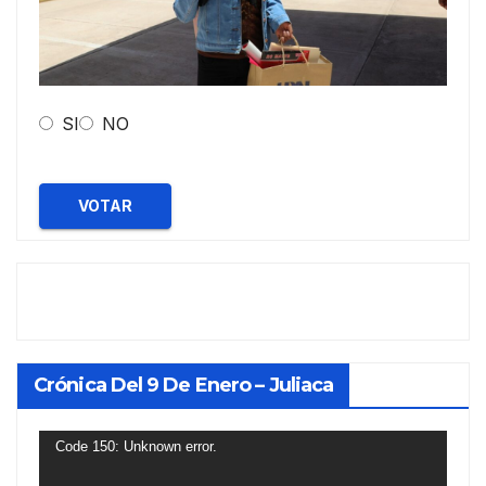
SI
NO
VOTAR
Crónica Del 9 De Enero – Juliaca
Reproductor
Code 150: Unknown error.
de