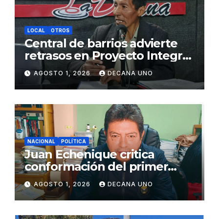
LOCAL
OTROS
Central de barrios advierte
retrasos en Proyecto Integral
de Agua y Alcantarillado para
AGOSTO 1, 2026
DECANA UNO
Juliaca
NACIONAL
POLÍTICA
Juan Echenique critica
conformación del primer
gabinete ministerial de Keiko
AGOSTO 1, 2026
DECANA UNO
Fujimori