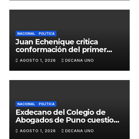
NACIONAL
POLÍTICA
Juan Echenique critica
conformación del primer
gabinete ministerial de Keiko
AGOSTO 1, 2026
DECANA UNO
Fujimori
NACIONAL
POLÍTICA
Exdecano del Colegio de
Abogados de Puno cuestiona
propuestas sobre seguridad
AGOSTO 1, 2026
DECANA UNO
ciudadana