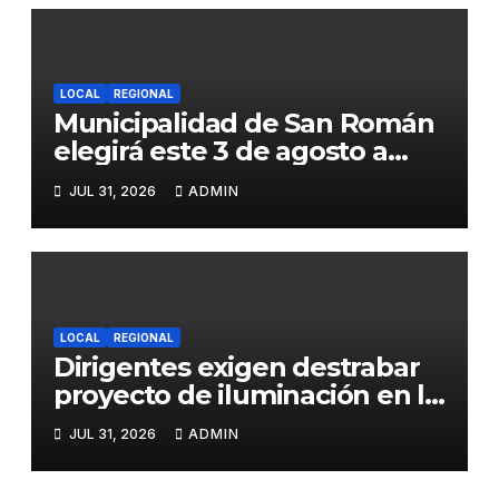
LOCAL
REGIONAL
Municipalidad de San Román
elegirá este 3 de agosto a
representantes del Comité
JUL 31, 2026
ADMIN
de Seguridad y Salud en el
Trabajo
LOCAL
REGIONAL
Dirigentes exigen destrabar
proyecto de iluminación en la
salida a Puno y alertan por
JUL 31, 2026
ADMIN
demora que pone en riesgo a
conductores