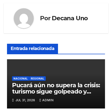
Por
Decana Uno
Entrada relacionada
NACIONAL
REGIONAL
Pucará aún no supera la crisis:
turismo sigue golpeado y
alcaldesa exige al nuevo
JUL 31, 2026
ADMIN
Gobierno fondos para obras
paralizadas