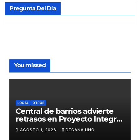
Pregunta Del Día
You missed
LOCAL
OTROS
Central de barrios advierte
retrasos en Proyecto Integral
de Agua y Alcantarillado para
AGOSTO 1, 2026
DECANA UNO
Juliaca