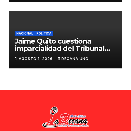
NACIONAL
POLÍTICA
Jaime Quito cuestiona
imparcialidad del Tribunal
Constitucional tras liberación
AGOSTO 1, 2026
DECANA UNO
de Ollanta Humala