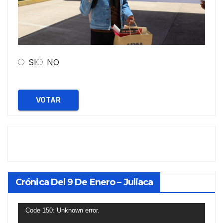
SI
NO
VOTAR
Crónica Del 9 De Enero – Juliaca
Reproductor
Code 150: Unknown error.