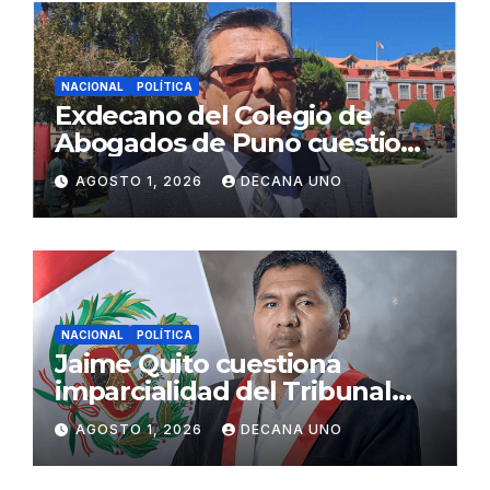
NACIONAL
POLÍTICA
Exdecano del Colegio de
Abogados de Puno cuestiona
propuestas sobre seguridad
AGOSTO 1, 2026
DECANA UNO
ciudadana
NACIONAL
POLÍTICA
Jaime Quito cuestiona
imparcialidad del Tribunal
Constitucional tras liberación
AGOSTO 1, 2026
DECANA UNO
de Ollanta Humala