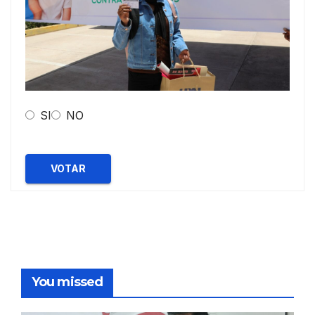
SI
NO
VOTAR
You missed