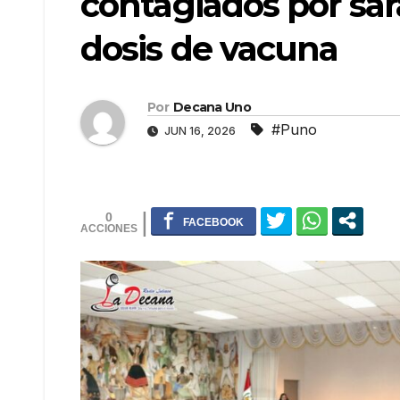
contagiados por sa
dosis de vacuna
Por
Decana Uno
#Puno
JUN 16, 2026
0