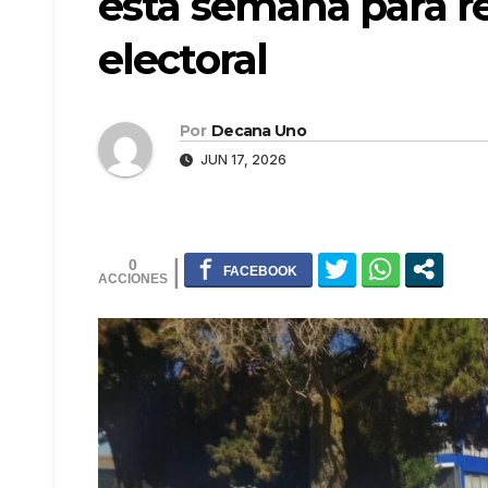
esta semana para r
electoral
Por
Decana Uno
JUN 17, 2026
0