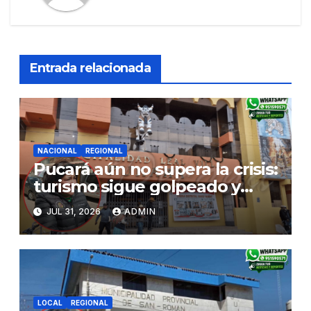
Entrada relacionada
NACIONAL
REGIONAL
Pucará aún no supera la crisis:
turismo sigue golpeado y
alcaldesa exige al nuevo
JUL 31, 2026
ADMIN
Gobierno fondos para obras
paralizadas
LOCAL
REGIONAL