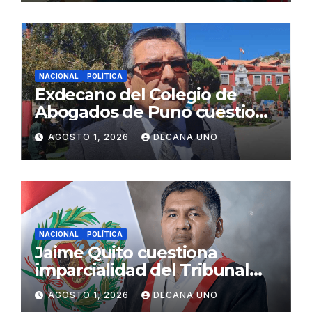
NACIONAL
POLÍTICA
Exdecano del Colegio de
Abogados de Puno cuestiona
propuestas sobre seguridad
AGOSTO 1, 2026
DECANA UNO
ciudadana
NACIONAL
POLÍTICA
Jaime Quito cuestiona
imparcialidad del Tribunal
Constitucional tras liberación
AGOSTO 1, 2026
DECANA UNO
de Ollanta Humala