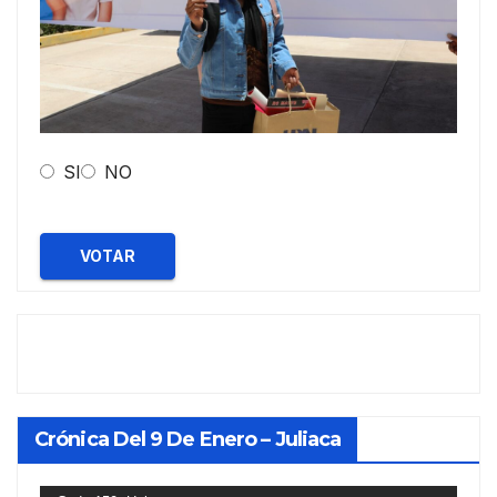
SI
NO
VOTAR
Crónica Del 9 De Enero – Juliaca