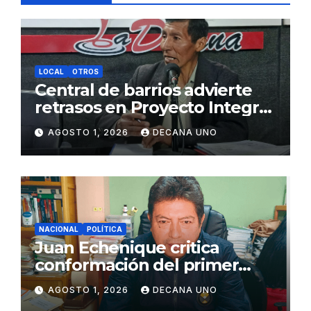
LOCAL
OTROS
Central de barrios advierte
retrasos en Proyecto Integral
de Agua y Alcantarillado para
AGOSTO 1, 2026
DECANA UNO
Juliaca
NACIONAL
POLÍTICA
Juan Echenique critica
conformación del primer
gabinete ministerial de Keiko
AGOSTO 1, 2026
DECANA UNO
Fujimori