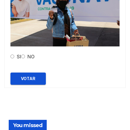
SI
NO
VOTAR
You missed