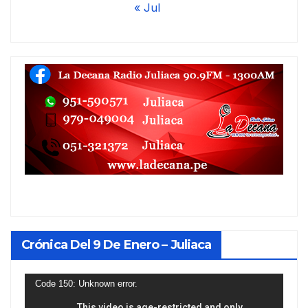
« Jul
Crónica Del 9 De Enero – Juliaca
Reproductor
Code 150: Unknown error.
de