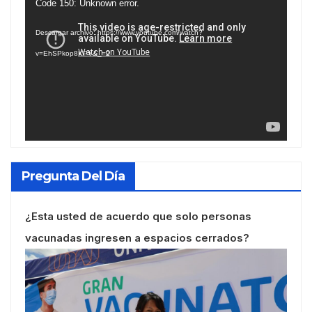
Reproductor
Code 150: Unknown error.
de
Descargar archivo: https://www.youtube.com/watch?
vídeo
v=EhSPkop8KPY&_=2
Pregunta Del Día
¿Esta usted de acuerdo que solo personas
vacunadas ingresen a espacios cerrados?