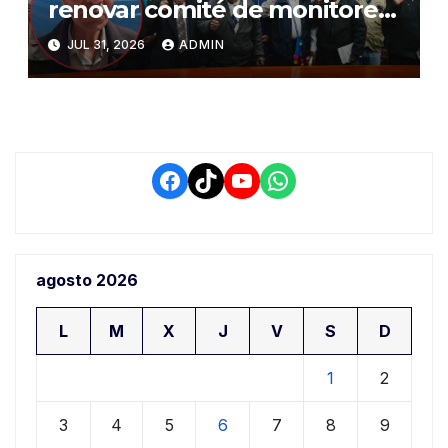
renovar comité de monitoreo
del PIAA por presuntos
JUL 31, 2026
ADMIN
conflictos de interés y
retrasos
Facebook
TikTok
YouTube
WhatsApp
agosto 2026
L
M
X
J
V
S
D
1
2
3
4
5
6
7
8
9