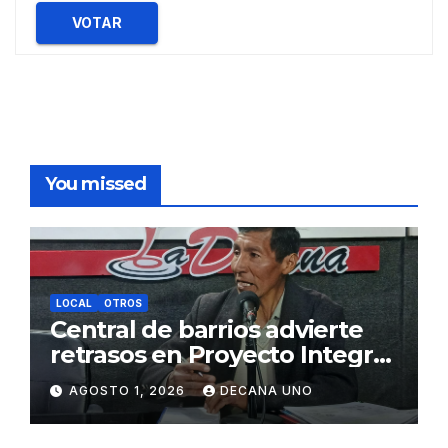
VOTAR
You missed
LOCAL
OTROS
Central de barrios advierte
retrasos en Proyecto Integral
de Agua y Alcantarillado para
AGOSTO 1, 2026
DECANA UNO
Juliaca