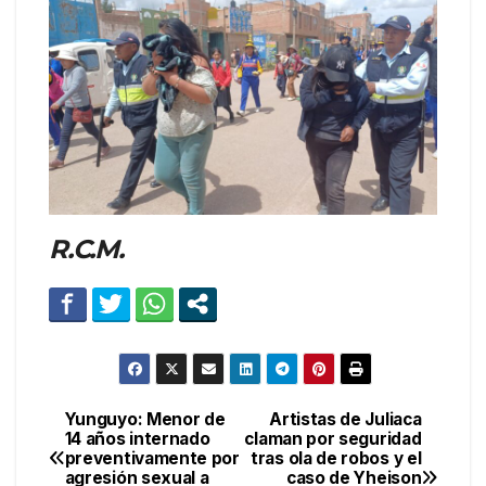
R.C.M.
Yunguyo: Menor de
Artistas de Juliaca
Navegación
14 años internado
claman por seguridad
preventivamente por
tras ola de robos y el
de
agresión sexual a
caso de Yheison