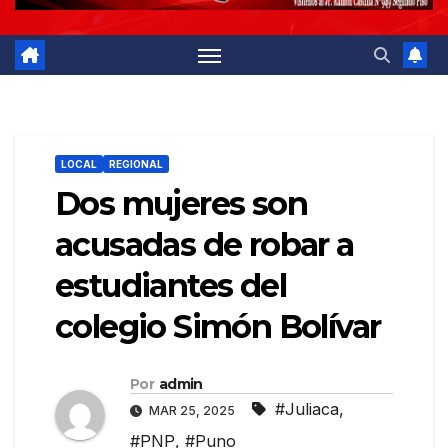
LOCAL
REGIONAL
Dos mujeres son
acusadas de robar a
estudiantes del
colegio Simón Bolívar
Por
admin
#Juliaca
,
MAR 25, 2025
#PNP
,
#Puno