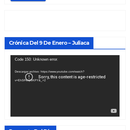
Crónica Del 9 De Enero – Juliaca
Reproductor
Code 150: Unknown error.
de
Descargar archivo: https://www.youtube.com/watch?
vídeo
v=EhSPkop8KPY&_=2