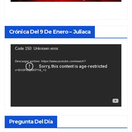
Crónica Del 9 De Enero – Juliaca
Reproductor
Code 150: Unknown error.
de
Descargar archivo: https://www.youtube.com/watch?
vídeo
v=EhSPkop8KPY&_=1
Pregunta Del Día