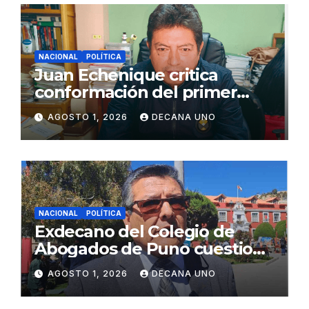
NACIONAL
POLÍTICA
Juan Echenique critica
conformación del primer
gabinete ministerial de Keiko
AGOSTO 1, 2026
DECANA UNO
Fujimori
NACIONAL
POLÍTICA
Exdecano del Colegio de
Abogados de Puno cuestiona
propuestas sobre seguridad
AGOSTO 1, 2026
DECANA UNO
ciudadana