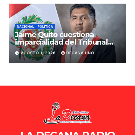
NACIONAL
POLÍTICA
Jaime Quito cuestiona
imparcialidad del Tribunal
Constitucional tras liberación
AGOSTO 1, 2026
DECANA UNO
de Ollanta Humala