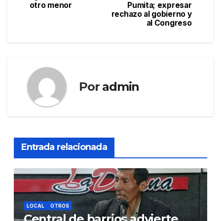
otro menor
Pumita; expresar
entradas
rechazo al gobierno y
al Congreso
Por
admin
Entrada relacionada
LOCAL
OTROS
Central de barrios advierte