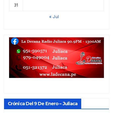
31
« Jul
Crónica Del 9 De Enero – Juliaca