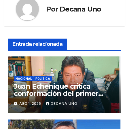
Por
Decana Uno
Entrada relacionada
NACIONAL
POLÍTICA
Juan Echenique critica
conformación del primer
gabinete ministerial de Keiko
AGO 1, 2026
DECANA UNO
Fujimori