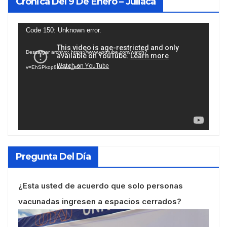
Crónica Del 9 De Enero – Juliaca
Reproductor
Code 150: Unknown error.
de
Descargar archivo: https://www.youtube.com/watch?
vídeo
v=EhSPkop8KPY&_=2
Pregunta Del Día
¿Esta usted de acuerdo que solo personas
vacunadas ingresen a espacios cerrados?