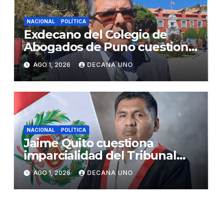
NACIONAL
POLÍTICA
Exdecano del Colegio de
Abogados de Puno cuestiona
propuestas sobre seguridad
AGO 1, 2026
DECANA UNO
ciudadana
NACIONAL
POLÍTICA
Jaime Quito cuestiona
imparcialidad del Tribunal
Constitucional tras liberación
AGO 1, 2026
DECANA UNO
de Ollanta Humala