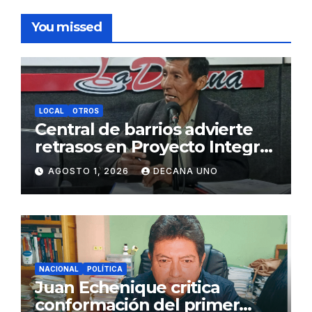
You missed
LOCAL
OTROS
Central de barrios advierte
retrasos en Proyecto Integral
de Agua y Alcantarillado para
AGOSTO 1, 2026
DECANA UNO
Juliaca
NACIONAL
POLÍTICA
Juan Echenique critica
conformación del primer