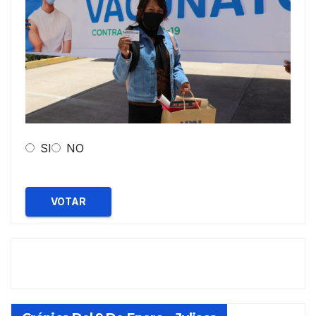
SI
NO
VOTAR