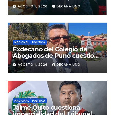
gabinete ministerial de Keiko
AGOSTO 1, 2026
DECANA UNO
Fujimori
NACIONAL
POLÍTICA
Exdecano del Colegio de
Abogados de Puno cuestiona
propuestas sobre seguridad
AGOSTO 1, 2026
DECANA UNO
ciudadana
NACIONAL
POLÍTICA
Jaime Quito cuestiona
imparcialidad del Tribunal