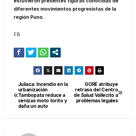
estuvieron presentes figuras conocidas de
diferentes movimientos progresistas de la
región Puno.
FB
Juliaca: Incendio en la
GORE atribuye
Navegación
urbanización
retraso del Centro
Tambopata reduce a
de Salud Vallecito a
de
cenizas moto torito y
problemas legales
daña un auto
entradas